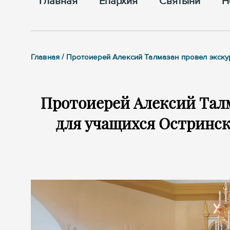
Главная
Епархия
Cвятыни
Н
Главная / Протоиерей Алексий Талмазан провел экск
Протоиерей Алексий Талм
для учащихся Остринс