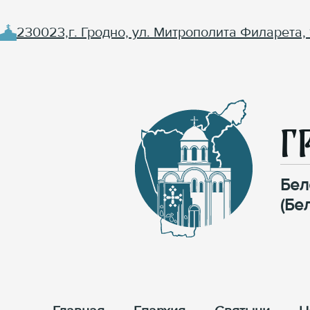
230023,г. Гродно, ул. Митрополита Филарета, 
Г
Бел
(Бе