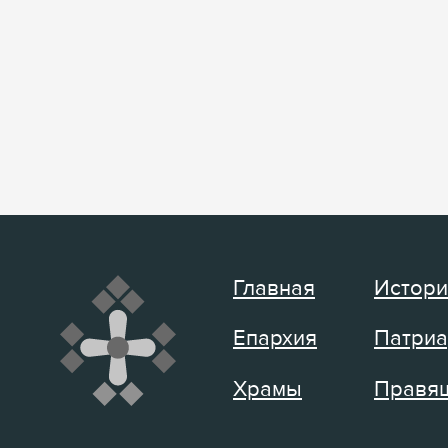
Главная
Истори
Епархия
Патриа
Храмы
Правящ