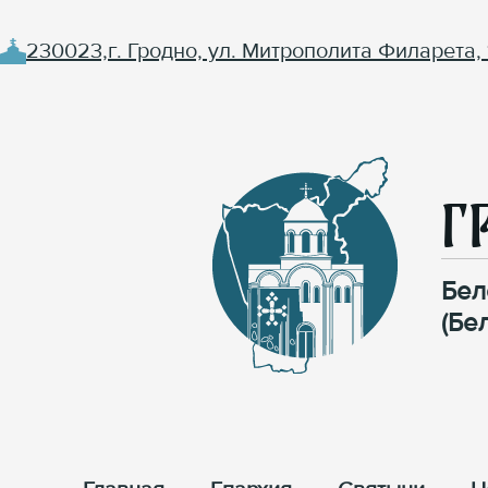
230023,г. Гродно, ул. Митрополита Филарета, 
Г
Бел
(Бе