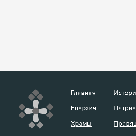
Главная
Истори
Епархия
Патриа
Храмы
Правящ