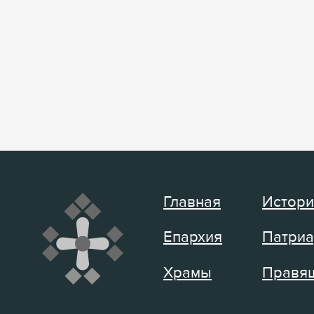
Главная
Истори
Епархия
Патриа
Храмы
Правящ