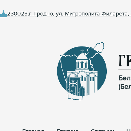
230023,г. Гродно, ул. Митрополита Филарета, 
Г
Бел
(Бе