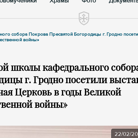
овомученики
Храмы
Фото
Документ
ного собора Покрова Пресвятой Богородицы г. Гродно посети
чественной войны»
ой школы кафедрального собор
дицы г. Гродно посетили выста
ная Церковь в годы Великой
твенной войны»
22/02/2