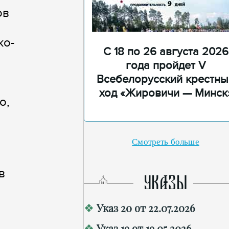
ов
ко-
С 18 по 26 августа 2026
года пройдет V
Всебелорусский крестны
ход «Жировичи — Минск
о,
Смотреть больше
в
УКАЗЫ
Указ 20 от 22.07.2026
Указ 19 от 19.05.2026