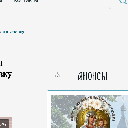
ы
Контакты
ли выставку
а
вку
AНОНСЫ
026