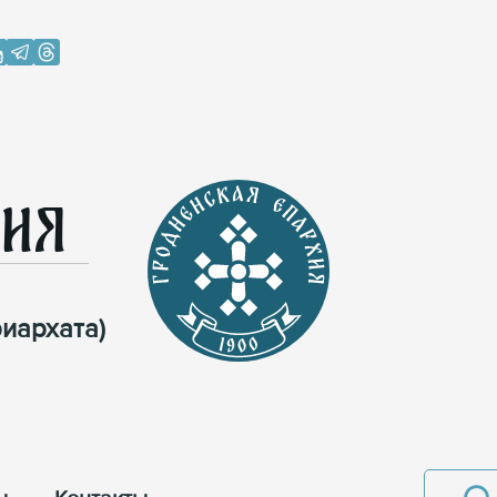
хия
иархата)