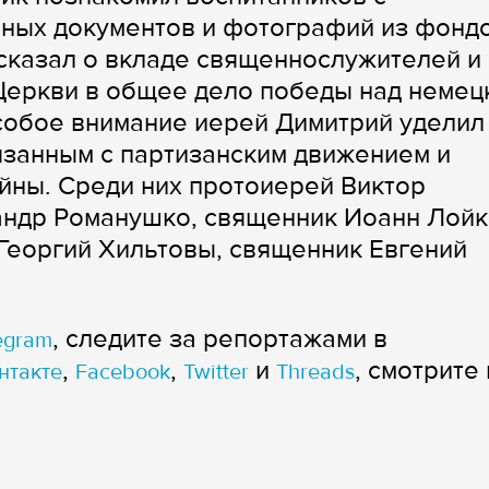
вных документов и фотографий из фонд
сказал о вкладе священнослужителей и
Церкви в общее дело победы над немец
собое внимание иерей Димитрий уделил
язанным с партизанским движением и
йны. Среди них протоиерей Виктор
андр Романушко, священник Иоанн Лойк
Георгий Хильтовы, священник Евгений
, следите за репортажами в
egram
,
,
и
, смотрите 
нтакте
Facebook
Twitter
Threads