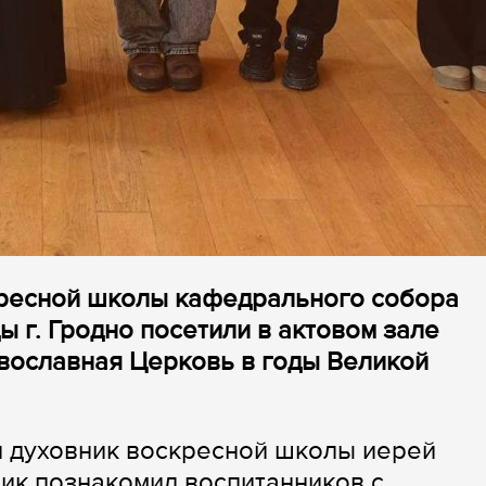
кресной школы кафедрального собора
 г. Гродно посетили в актовом зале
вославная Церковь в годы Великой
л духовник воскресной школы иерей
ик познакомил воспитанников с