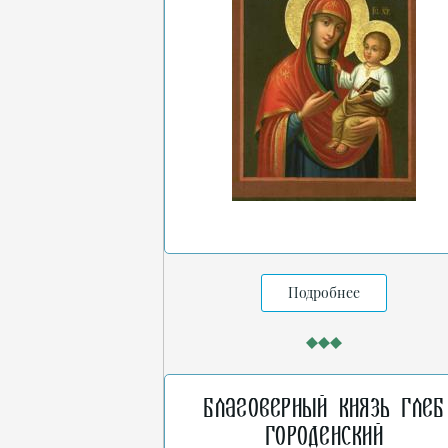
Подробнее
Благоверный князь Глеб
Городенский