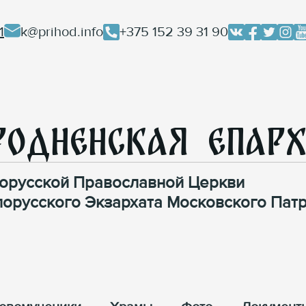
1
k@prihod.info
+375 152 39 31 90
родненская Епар
орусской Православной Церкви
лорусского Экзархата Московского Патр