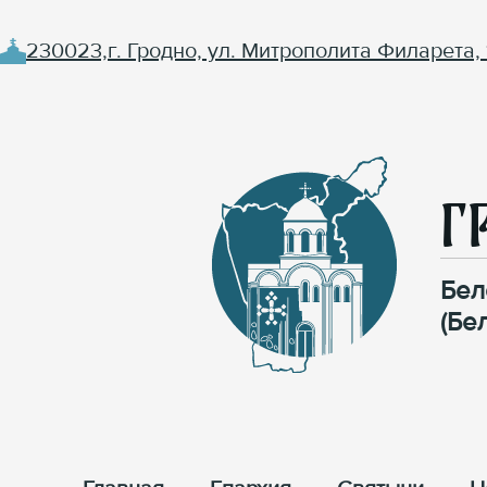
230023,г. Гродно, ул. Митрополита Филарета, 
Г
Бел
(Бе