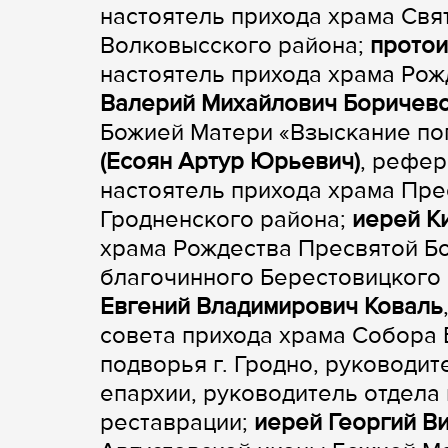
настоятель прихода храма Свя
Волковысского района;
протои
настоятель прихода храма Рож
Валерий Михайлович Боричев
Божией Матери «Взыскание пог
(Есоян Артур Юрьевич)
, рефер
настоятель прихода храма Пре
Гродненского района;
иерей К
храма Рождества Пресвятой Бо
благочинного Берестовицкого 
Евгений Владимирович Коваль
совета прихода храма Собора
подворья г. Гродно, руководи
епархии, руководитель отдела 
реставрации;
иерей Георгий В