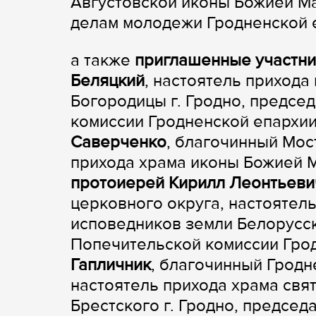
Августовской иконы Божией Ма
делам молодежи Гродненской 
а также
приглашенные участни
Беляцкий
, настоятель приход
Богородицы г. Гродно, предсе
комиссии Гродненской епархи
Саверченко
, благочинный Мос
прихода храма иконы Божией М
протоиерей Кирилл Леонтьеви
церковного округа, настоятел
исповедников земли Белорусск
Попечительской комиссии Гро
Гапличник
, благочинный Гродн
настоятель прихода храма св
Брестского г. Гродно, предсе