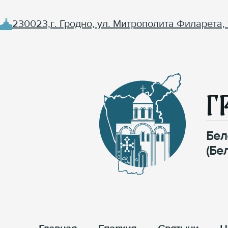
230023,г. Гродно, ул. Митрополита Филарета, 
Г
Бел
(Бе