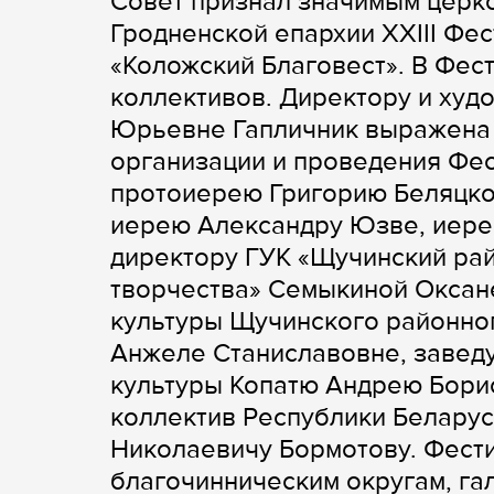
Совет признал значимым церк
Гродненской епархии XXIII Фе
«Коложский Благовест». В Фес
коллективов. Директору и ху
Юрьевне Гапличник выражена 
организации и проведения Фе
протоиерею Григорию Беляцко
иерею Александру Юзве, иере
директору ГУК «Щучинский рай
творчества» Семыкиной Оксан
культуры Щучинского районно
Анжеле Станиславовне, завед
культуры Копатю Андрею Бори
коллектив Республики Беларус
Николаевичу Бормотову. Фести
благочинническим округам, гал