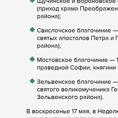
Щучинское и Вороновское б
(приход храма Преображени
района);
Свислочское благочиние — 2
святых апостолов Петра и 
района);
Мостовское благочиние — 1 
праведной Софии, княгини С
Зельвенское благочиние — 3
святого великомученика Ге
Зельвенского района).
В воскресенье 17 мая, в Недел