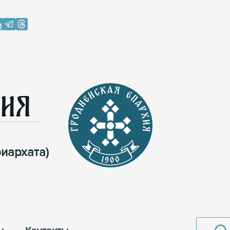
хия
иархата)