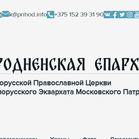
1
k@prihod.info
+375 152 39 31 90
родненская Епар
орусской Православной Церкви
лорусского Экзархата Московского Патр