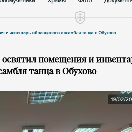
овомученики
Храмы
Фото
Документ
ия и инвентарь образцового ансамбля танца в Обухово
 освятил помещения и инвента
самбля танца в Обухово
19/02/2