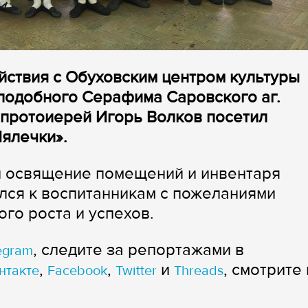
йствия с Обуховским центром культуры
подобного Серафима Саровского аг.
 протоиерей Игорь Волков посетил
ялечки».
 освящение помещений и инвентаря
ился к воспитанникам с пожеланиями
го роста и успехов.
, следите за репортажами в
egram
,
,
и
, смотрите 
нтакте
Facebook
Twitter
Threads