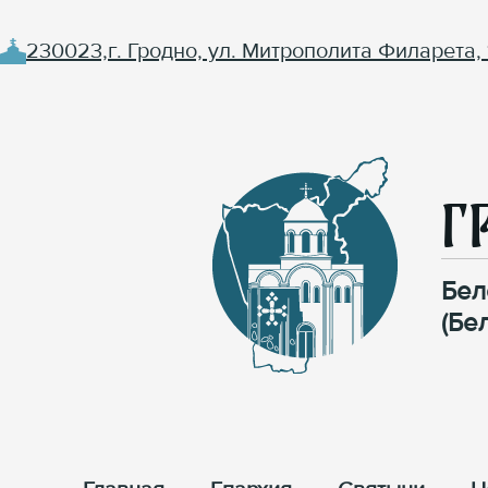
230023,г. Гродно, ул. Митрополита Филарета, 
Г
Бел
(Бе