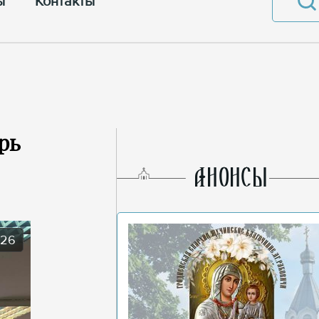
ы
Контакты
рь
AНОНСЫ
026