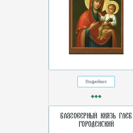
Подробнее
Благоверный князь Глеб
Городенский