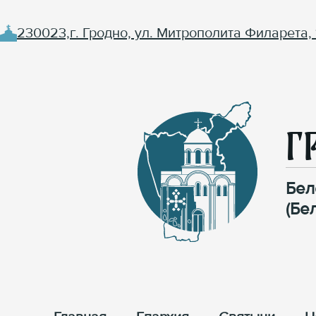
230023,г. Гродно, ул. Митрополита Филарета, 
Г
Бел
(Бе