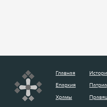
Главная
Истори
Епархия
Патриа
Храмы
Правящ