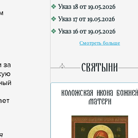
Указ 18 от 19.05.2026
м
Указ 17 от 19.05.2026
Указ 16 от 19.05.2026
Смотреть больше
и за
СВЯТЫНИ
кую
ный
Коложская икона Божие
лает
Матери
я