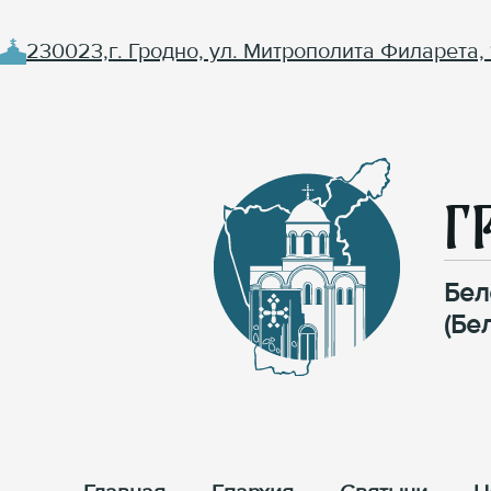
230023,г. Гродно, ул. Митрополита Филарета, 
Г
Бел
(Бе