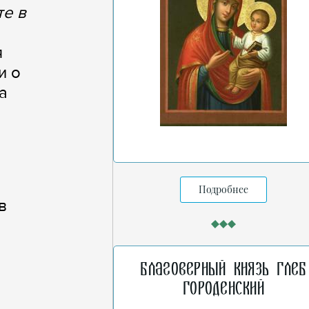
те в
я
и о
а
Подробнее
в
Благоверный князь Глеб
Городенский