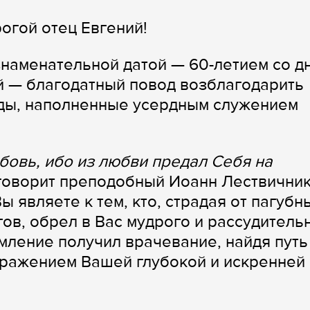
огой отец Евгений!
наменательной датой — 60-летием со д
й — благодатный повод возблагодарить
оды, наполненные усердным служением
бовь, ибо из любви предал Себя на
говорит преподобный Иоанн Лествичник
 являете к тем, кто, страдая от пагубн
ов, обрел в Вас мудрого и рассудитель
мление получил врачевание, найдя путь
тражением Вашей глубокой и искренней