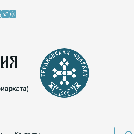
хия
иархата)