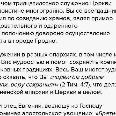
чем тридцатилетнее служение Церкви
поистине многогранно. Вы со всегдашни
ия по созиданию храмов, являя пример
довательного и одаренного
 попечению доверено осуществление
а в городе Гродно.
жении в разных епархиях, в том числе 
 Вас мудростью и помог сохранить креп
рковных традициях. Весь Ваш многотруд
 сказать, что Вы
«подвигом добрым
ли, веру сохранили»
(2 Тим. 4:7), что де
ненской епархии и Церкви в целом.
й отец Евгений, возношу ко Господу
поминая апостольское увещание:
«Брати