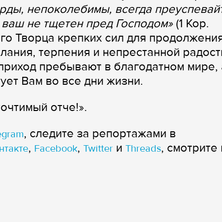
рды, непоколебимы, всегда преуспевай
д ваш не тщетен пред Господом»
(1 Кор.
ого Творца крепких сил для продолжени
лания, терпения и непрестанной радост
 приход пребывают в благодатном мире, 
ует Вам во все дни жизни.
точтимый отче!».
, следите за репортажами в
egram
,
,
и
, смотрите 
нтакте
Facebook
Twitter
Threads