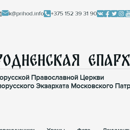
1
k@prihod.info
+375 152 39 31 90
родненская Епар
орусской Православной Церкви
лорусского Экзархата Московского Патр