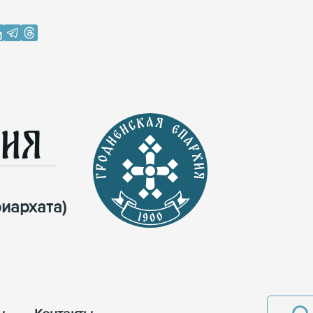
хия
иархата)