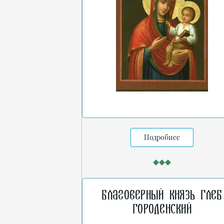
Подробнее
Благоверный князь Глеб
Городенский