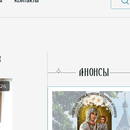
ы
Контакты
и
AНОНСЫ
026