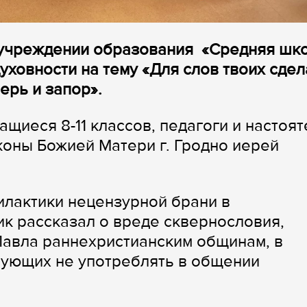
 учреждении образования «Средняя шк
духовности на тему «Для слов твоих сдел
верь и запор».
ащиеся 8-11 классов, педагоги и настоят
коны Божией Матери г. Гродно иерей
илактики нецензурной брани в
к рассказал о вреде сквернословия,
Павла раннехристианским общинам, в
рующих не употреблять в общении