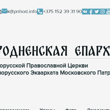
1
k@prihod.info
+375 152 39 31 90
родненская Епар
орусской Православной Церкви
лорусского Экзархата Московского Патр