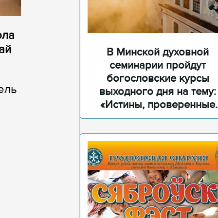
ола
ай
В Минской духовной
семинарии пройдут
богословские курсы
ель
выходного дня на тему:
«Истины, проверенные
временем»