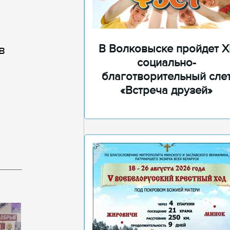
В Волковыске пройдет XI
в
социально-
благотворительный сле
«Встреча друзей»