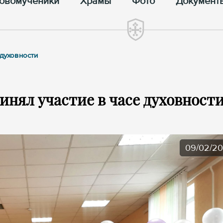
овомученики
Храмы
Фото
Документ
 духовности
инял участие в часе духовност
09/02/2