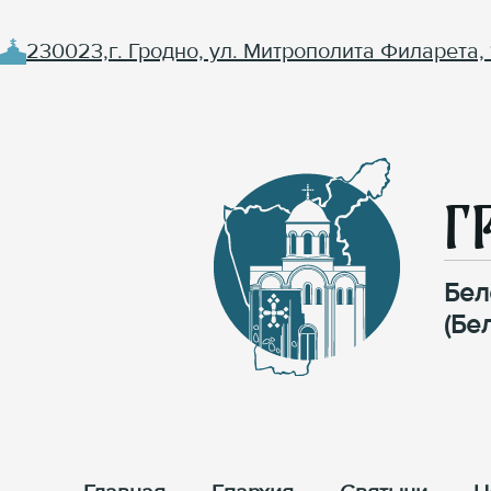
230023,г. Гродно, ул. Митрополита Филарета, 
Г
Бел
(Бе