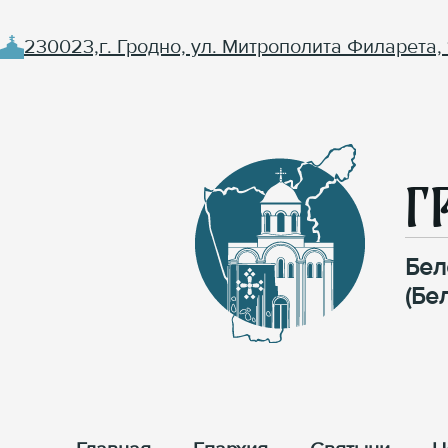
230023,г. Гродно, ул. Митрополита Филарета, 
Г
Бел
(Бе