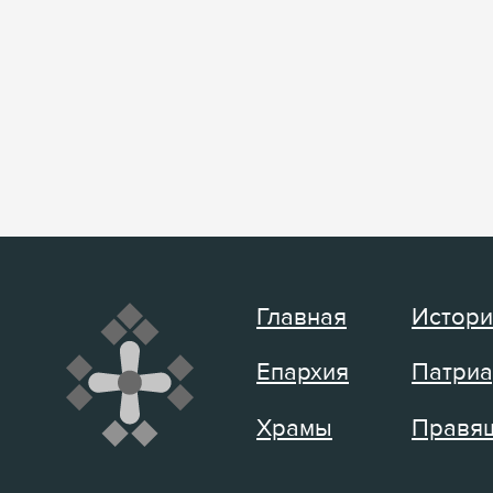
Главная
Истори
Епархия
Патриа
Храмы
Правящ