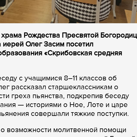
 храма Рождества Пресвятой Богородиц
 иерей Олег Засим посетил
образования «Скрибовская средняя
еду с учащимися 8–11 классов об
лег рассказал старшеклассникам о
сти греха пьянства, подкрепив беседу
ния — историями о Ное, Лоте и царе
пьянения совершали тяжкие поступки.
и о возможности молитвенной помощи