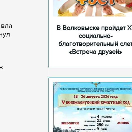
авла
В Волковыске пройдет XI
нул
социально-
благотворительный сле
«Встреча друзей»
в