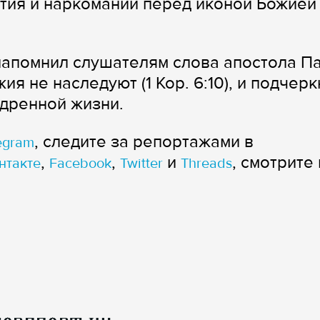
тия и наркомании перед иконой Божией
напомнил слушателям слова апостола П
ия не наследуют (1 Кор. 6:10), и подчерк
дренной жизни.
, следите за репортажами в
egram
,
,
и
, смотрите 
нтакте
Facebook
Twitter
Threads