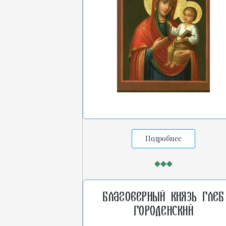
Подробнее
Благоверный князь Глеб
Городенский