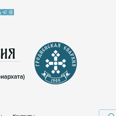
хия
иархата)