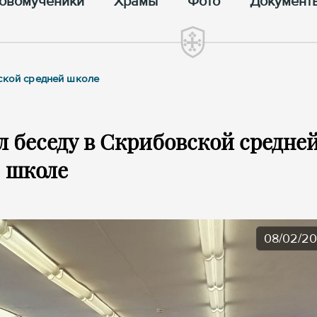
овомученики
Храмы
Фото
Документ
вской средней школе
л беседу в Скрибовской средне
школе
08/02/2