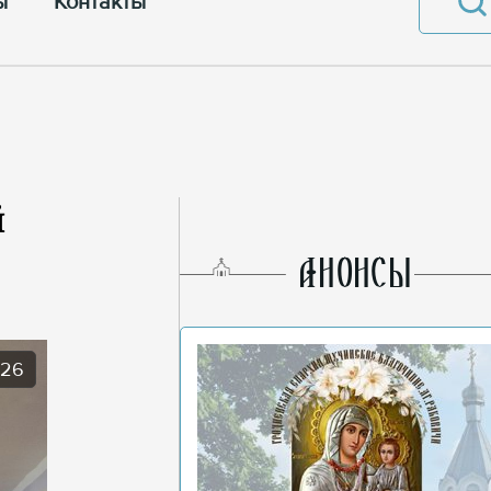
ы
Контакты
й
AНОНСЫ
026