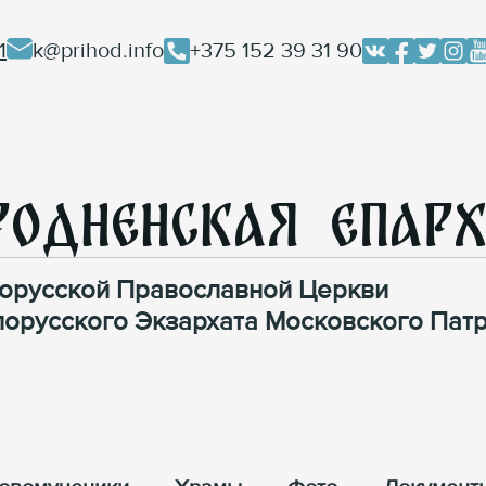
1
k@prihod.info
+375 152 39 31 90
родненская Епар
орусской Православной Церкви
лорусского Экзархата Московского Патр