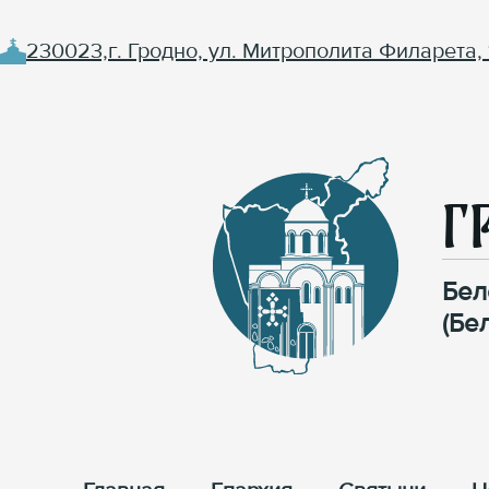
230023,г. Гродно, ул. Митрополита Филарета, 
Г
Бел
(Бе