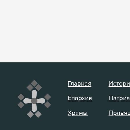
Главная
Истори
Епархия
Патриа
Храмы
Правящ