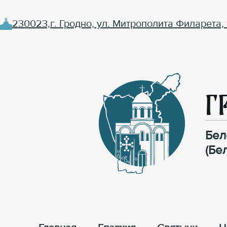
230023,г. Гродно, ул. Митрополита Филарета, 
Г
Бел
(Бе