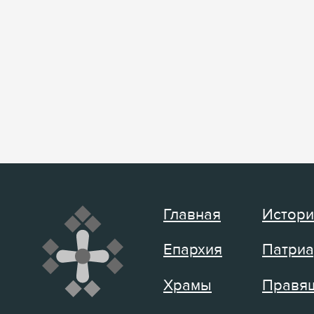
Главная
Истори
Епархия
Патриа
Храмы
Правящ