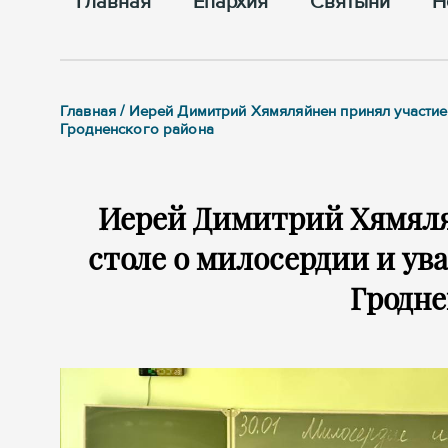
Главная
Епархия
Cвятыни
Н
Главная / Иерей Димитрий Хямяляйнен принял участие
Гродненского района
Иерей Димитрий Хямяля
столе о милосердии и ув
Гродне