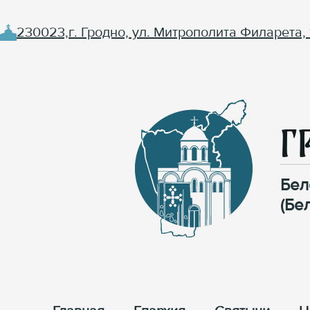
230023,г. Гродно, ул. Митрополита Филарета, 
Г
Бел
(Бе