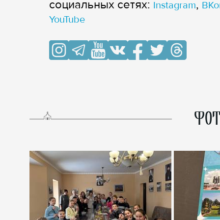
cоциальных сетях:
,
Instagram
ВКо
YouTube
ФОТ