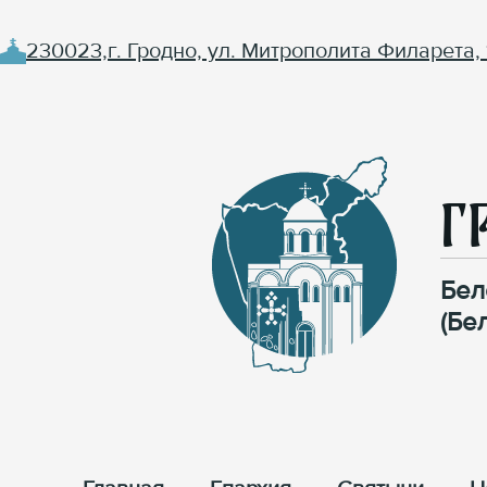
230023,г. Гродно, ул. Митрополита Филарета, 
Г
Бел
(Бе