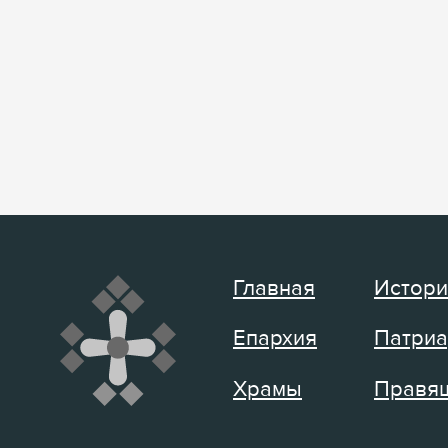
Главная
Истори
Епархия
Патриа
Храмы
Правящ