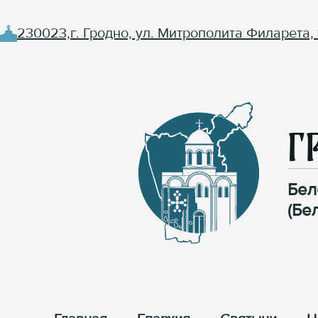
230023,г. Гродно, ул. Митрополита Филарета, 
Г
Бел
(Бе