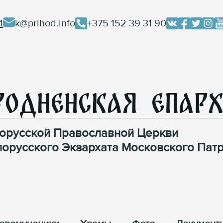
1
k@prihod.info
+375 152 39 31 90
родненская Епар
орусской Православной Церкви
лорусского Экзархата Московского Патр