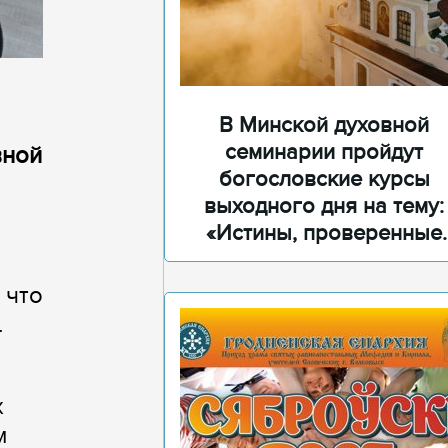
В Минской духовной
семинарии пройдут
вной
богословские курсы
выходного дня на тему:
«Истины, проверенные
временем»
 что
.
х
м