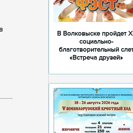
в
В Волковыске пройдет XI
социально-
благотворительный сле
«Встреча друзей»