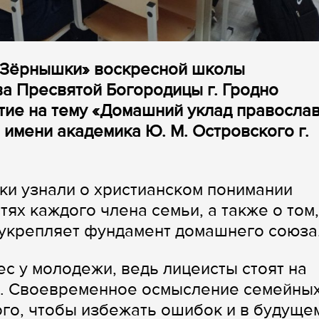
«Зёрнышки» воскресной школы
а Пресвятой Богородицы г. Гродно
тие на тему «Домашний уклад правосла
 имени академика Ю. М. Островского г.
ки узнали о христианском понимании
ях каждого члена семьи, а также о том,
 укрепляет фундамент домашнего союза
с у молодежи, ведь лицеисты стоят на
и. Своевременное осмысление семейны
ого, чтобы избежать ошибок и в будуще