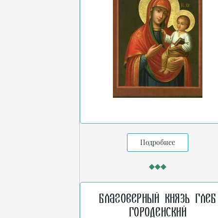
Подробнее
Благоверный князь Глеб
Городенский