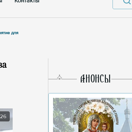
ы
Контакты
ятие для
ва
AНОНСЫ
026