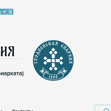
хия
иархата)