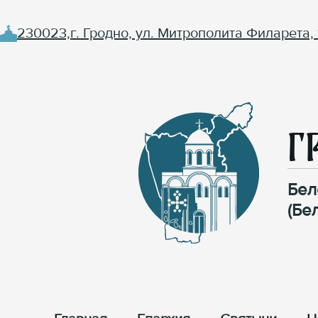
230023,г. Гродно, ул. Митрополита Филарета, 
Г
Бел
(Бе