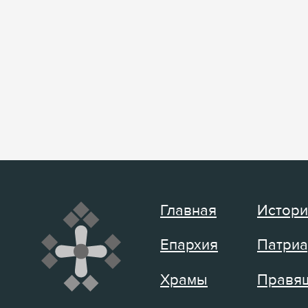
Главная
Истори
Епархия
Патриа
Храмы
Правящ