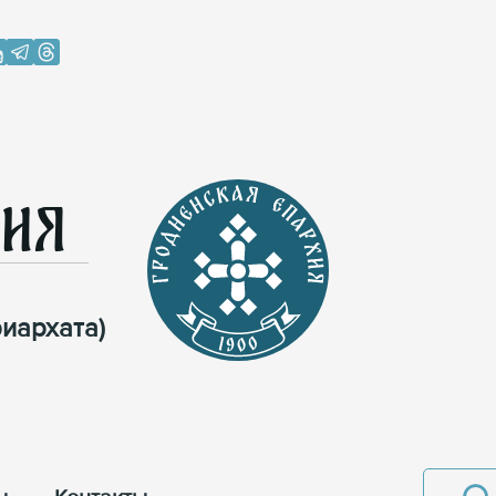
хия
иархата)