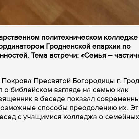
дарственном политехническом колледже
ординатором Гродненской епархии по
ностей. Тема встречи: «Семья – частич
 Покрова Пресвятой Богородицы г. Гро
л о библейском взгляде на семью как
Священник в беседе показал современн
возможные способы преодолению их. Эт
бесед с учащимися колледжа о семейны