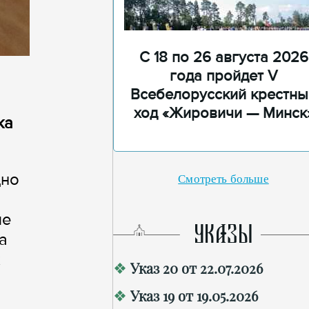
С 18 по 26 августа 2026
года пройдет V
Всебелорусский крестны
ход «Жировичи — Минск
ка
дно
Смотреть больше
ые
УКАЗЫ
а
х
Указ 20 от 22.07.2026
Указ 19 от 19.05.2026