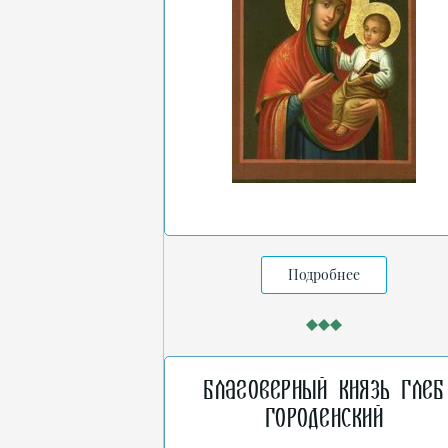
Подробнее
Благоверный князь Глеб
Городенский