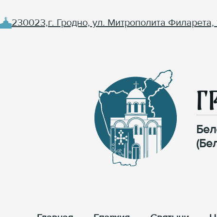
230023,г. Гродно, ул. Митрополита Филарета, 
Г
Бел
(Бе