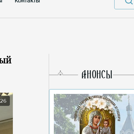
ы
Контакты
ный
AНОНСЫ
026