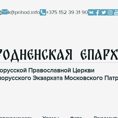
1
k@prihod.info
+375 152 39 31 90
родненская Епар
орусской Православной Церкви
лорусского Экзархата Московского Патр