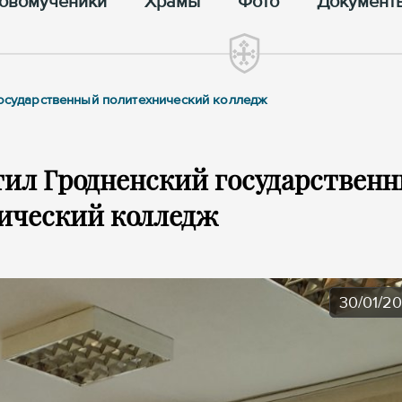
овомученики
Храмы
Фото
Документ
государственный политехнический колледж
тил Гродненский государствен
ический колледж
30/01/2