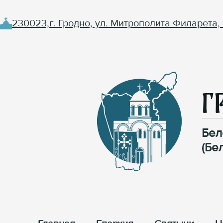
230023,г. Гродно, ул. Митрополита Филарета, 
Г
Бел
(Бе