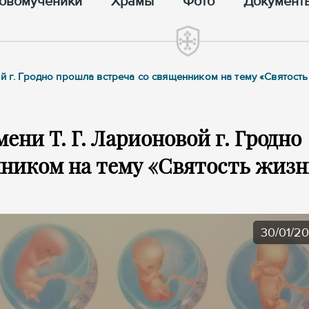
овомученики
Храмы
Фото
Документ
й г. Гродно прошла встреча со священником на тему «Святост
ени Т. Г. Ларионовой г. Гродно
нником на тему «Святость жизн
30/01/2