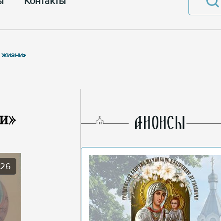
ы
Контакты
ь жизни»
и»
AНОНСЫ
026