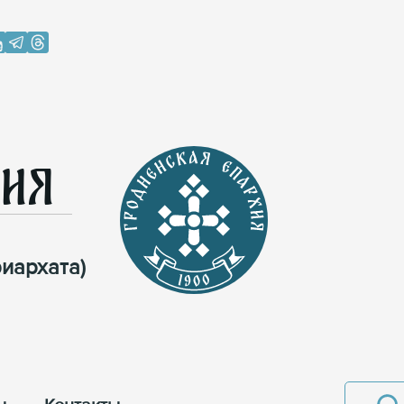
хия
иархата)