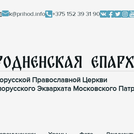
1
k@prihod.info
+375 152 39 31 90
родненская Епар
орусской Православной Церкви
лорусского Экзархата Московского Патр