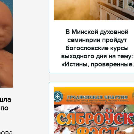
В Минской духовной
семинарии пройдут
богословские курсы
выходного дня на тему:
«Истины, проверенные
временем»
ошла
 по
рова