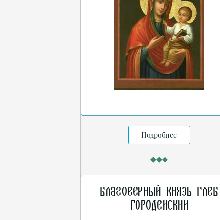
Подробнее
Благоверный князь Глеб
Городенский