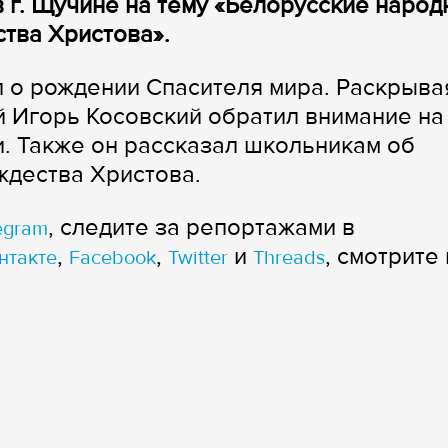
в г. Щучине на тему «Белорусские наро
тва Христова».
 о рождении Спасителя мира. Раскрыва
й Игорь Косовский обратил внимание на
и. Также он рассказал школьникам об
ждества Христова.
, следите за репортажами в
egram
,
,
и
, смотрите 
нтакте
Facebook
Twitter
Threads