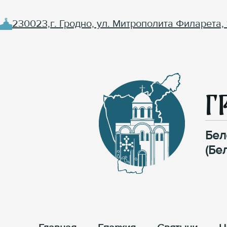
230023,г. Гродно, ул. Митрополита Филарета, 
Г
Бел
(Бе