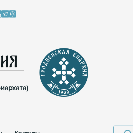
хия
иархата)