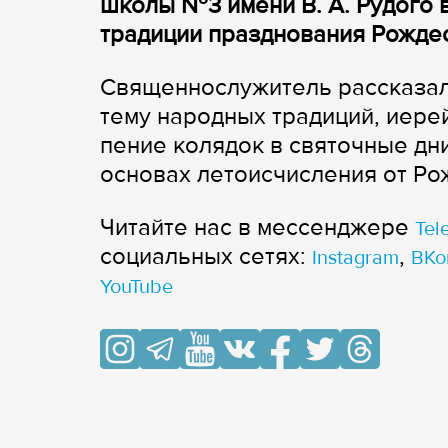
школы №3 имени В. А. Рудого 
традиции празднования Рождес
Священнослужитель рассказал
тему народных традиций, иере
пение колядок в святочные дн
основах летоисчисления от Ро
Читайте нас в мессенджере
Tel
cоциальных сетях:
,
Instagram
ВКо
YouTube