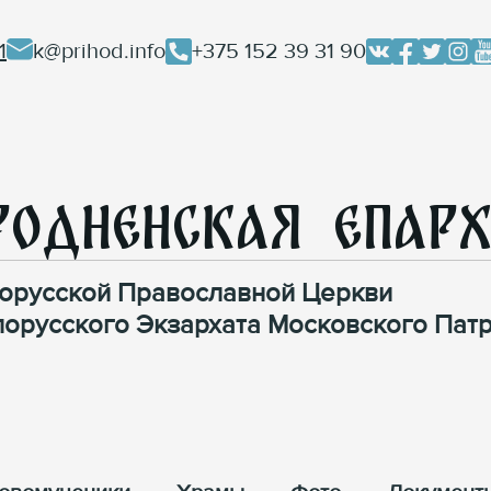
1
k@prihod.info
+375 152 39 31 90
родненская Епар
орусской Православной Церкви
лорусского Экзархата Московского Патр