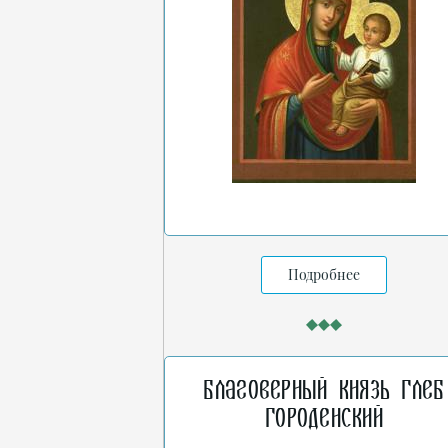
Подробнее
Благоверный князь Глеб
Городенский