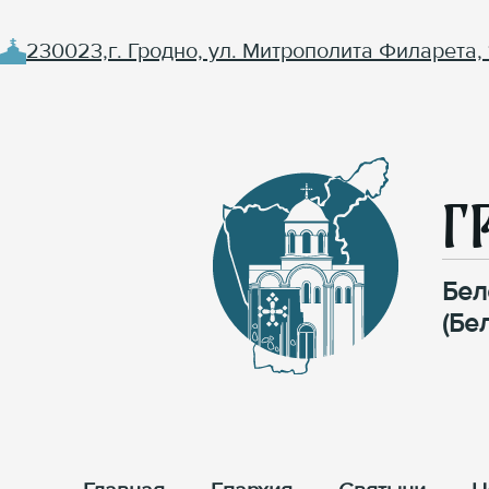
230023,г. Гродно, ул. Митрополита Филарета, 
Г
Бел
(Бе