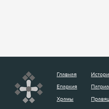
Главная
Истори
Епархия
Патриа
Храмы
Правящ