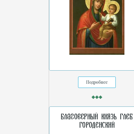
Подробнее
Благоверный князь Глеб
Городенский