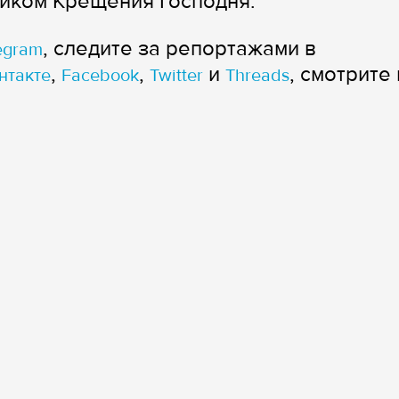
ником Крещения Господня.
, следите за репортажами в
egram
,
,
и
, смотрите 
нтакте
Facebook
Twitter
Threads