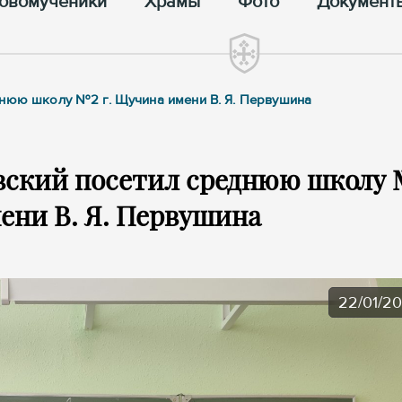
овомученики
Храмы
Фото
Документ
днюю школу №2 г. Щучина имени В. Я. Первушина
вский посетил среднюю школу 
ени В. Я. Первушина
22/01/2