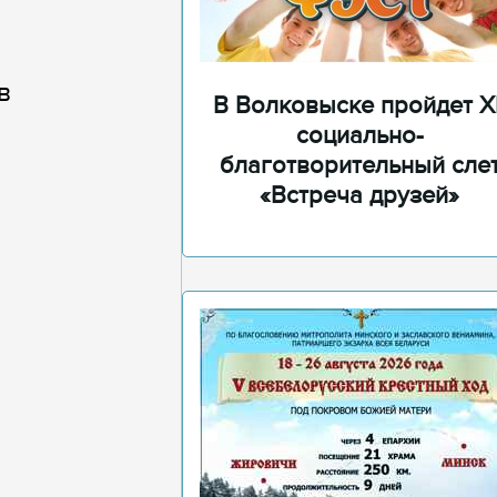
в
В Волковыске пройдет XI
социально-
благотворительный сле
«Встреча друзей»