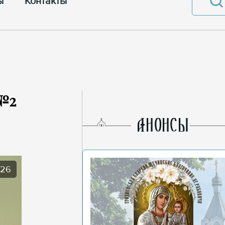
ы
Контакты
№2
AНОНСЫ
026