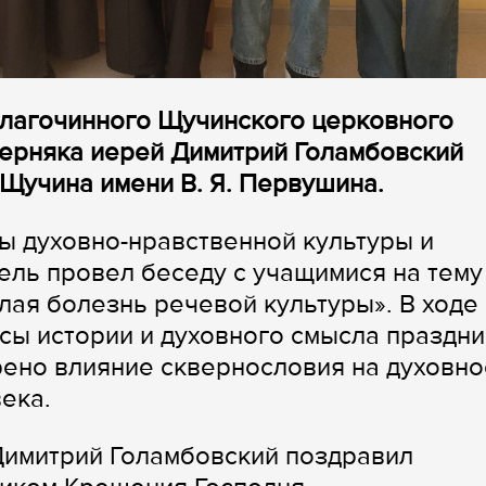
благочинного Щучинского церковного
терняка иерей Димитрий Голамбовский
Щучина имени В. Я. Первушина.
ы духовно-нравственной культуры и
ль провел беседу с учащимися на тему
ая болезнь речевой культуры». В ходе
сы истории и духовного смысла праздни
рено влияние сквернословия на духовно
ека.
Димитрий Голамбовский поздравил