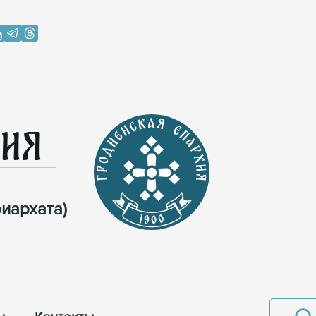
хия
иархата)