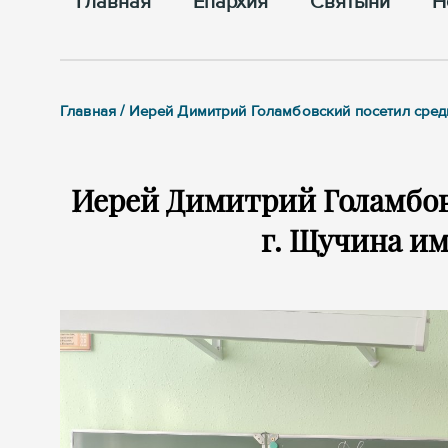
Главная
Епархия
Cвятыни
Н
Главная / Иерей Димитрий Голамбовский посетил сре
Иерей Димитрий Голамбо
г. Щучина им