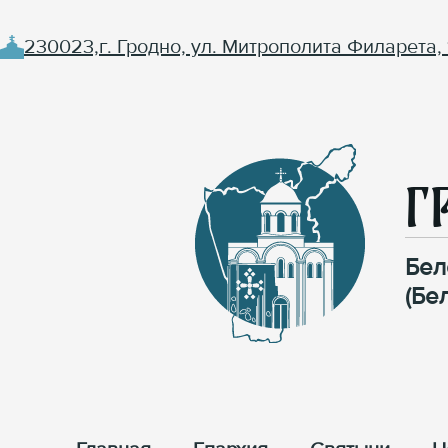
230023,г. Гродно, ул. Митрополита Филарета, 
Г
Бел
(Бе