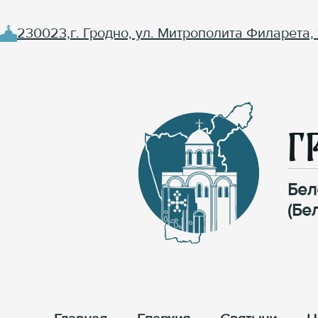
230023,г. Гродно, ул. Митрополита Филарета, 
Г
Бел
(Бе