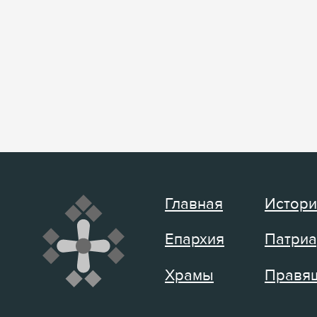
Главная
Истори
Епархия
Патриа
Храмы
Правящ