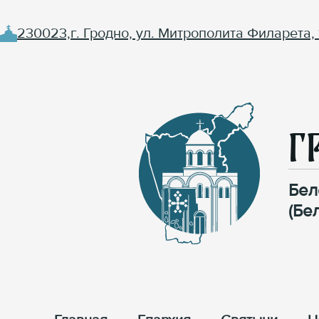
230023,г. Гродно, ул. Митрополита Филарета, 
Г
Бел
(Бе