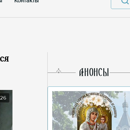
ы
Контакты
ся
AНОНСЫ
026