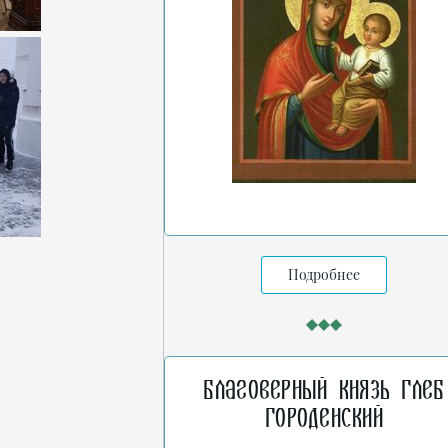
Подробнее
Благоверный князь Глеб
Городенский