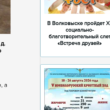
В Волковыске пройдет XI
социально-
благотворительный сле
д.
«Встреча друзей»
о
, а