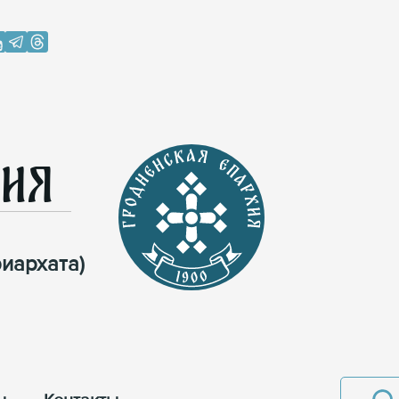
хия
иархата)