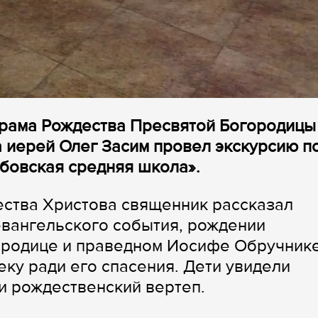
храма Рождества Пресвятой Богородицы 
 иерей Олег Засим провел экскурсию п
бовская средняя школа».
ества Христова священник рассказал
евангельского события, рождении
ородице и праведном Иосифе Обручнике
еку ради его спасения. Дети увидели
и рождественский вертеп.