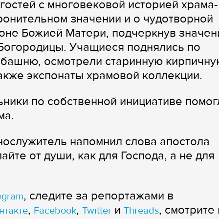
гостей с многовековой историей храма-
оронительном значении и о чудотворной
оне Божией Матери, подчеркнув значен
Богородицы. Учащиеся поднялись по
а башню, осмотрели старинную кирпичну
также экспонаты храмовой коллекции.
ники по собственной инициативе помог
ма.
нослужитель напомнил слова апостола
лайте от души, как для Господа, а не для
, следите за репортажами в
egram
,
,
и
, смотрите 
нтакте
Facebook
Twitter
Threads