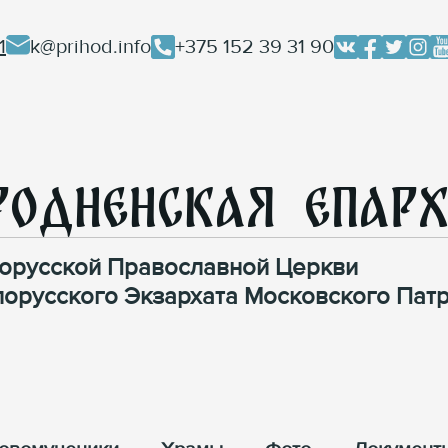
1
k@prihod.info
+375 152 39 31 90
родненская Епар
орусской Православной Церкви
лорусского Экзархата Московского Патр