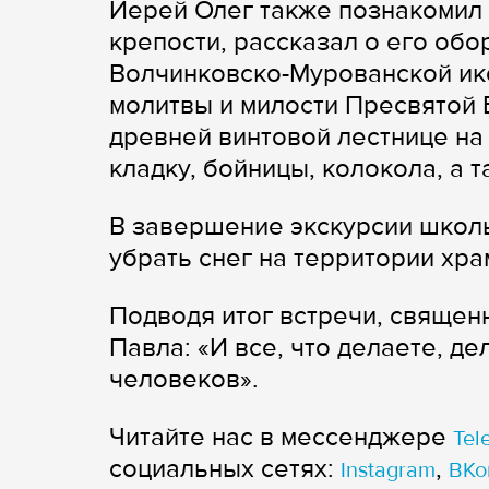
Иерей Олег также познакомил 
крепости, рассказал о его об
Волчинковско-Мурованской ик
молитвы и милости Пресвятой 
древней винтовой лестнице н
кладку, бойницы, колокола, а 
В завершение экскурсии школь
убрать снег на территории хра
Подводя итог встречи, священ
Павла: «И все, что делаете, де
человеков».
Читайте нас в мессенджере
Tel
cоциальных сетях:
,
Instagram
ВКо