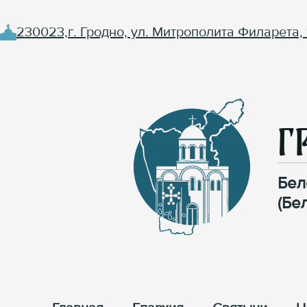
230023,г. Гродно, ул. Митрополита Филарета, 
Г
Бел
(Бе