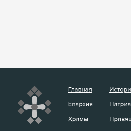
Главная
Истори
Епархия
Патриа
Храмы
Правящ