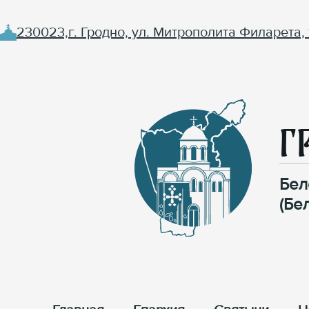
230023,г. Гродно, ул. Митрополита Филарета, 
Г
Бел
(Бе