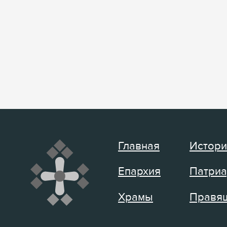
Главная
Истори
Епархия
Патриа
Храмы
Правящ