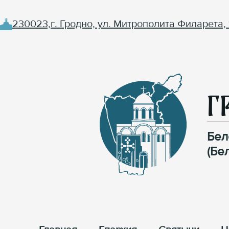
230023,г. Гродно, ул. Митрополита Филарета, 
Г
Бел
(Бе