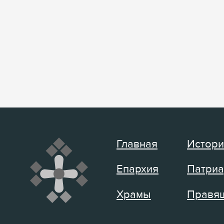
Главная
Истори
Епархия
Патриа
Храмы
Правящ