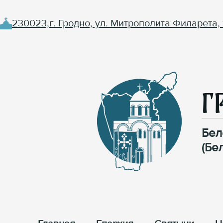
230023,г. Гродно, ул. Митрополита Филарета, 
Г
Бел
(Бе