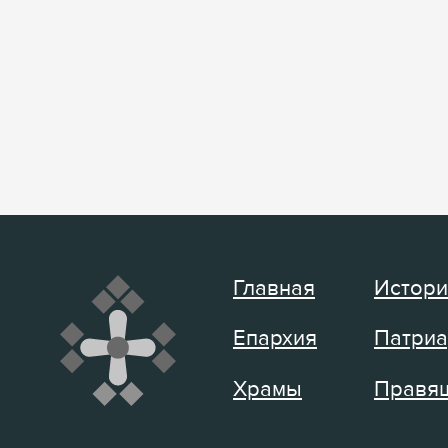
Главная
Истори
Епархия
Патриа
Храмы
Правящ