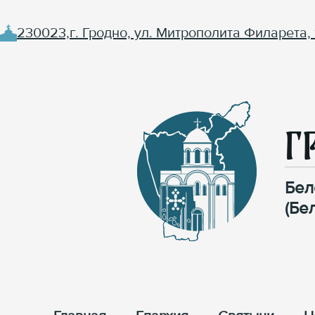
230023,г. Гродно, ул. Митрополита Филарета, 
Г
Бел
(Бе