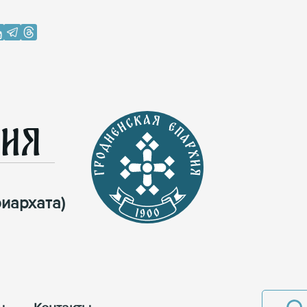
хия
иархата)