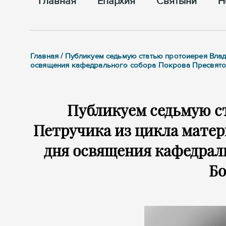
Главная
Епархия
Cвятыни
Н
Главная / Публикуем седьмую статью протоиерея Влад
освящения кафедрального собора Покрова Пресвят
Публикуем седьмую с
Петручика из цикла матер
дня освящения кафедрал
Б