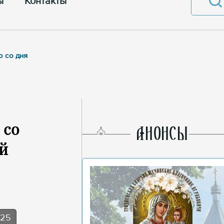
ы
Контакты
ю со дня
 со
AНОНСЫ
ой
025