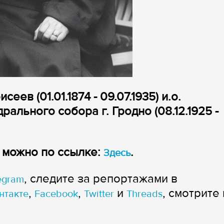
оисеев
(01.01.1874 - 09.07.1935)
и.о.
рального собора г. Гродно
(08.12.1925 -
и можно по ссылке:
.
Здесь
, следите за репортажами в
egram
,
,
и
, смотрите 
нтакте
Facebook
Twitter
Threads