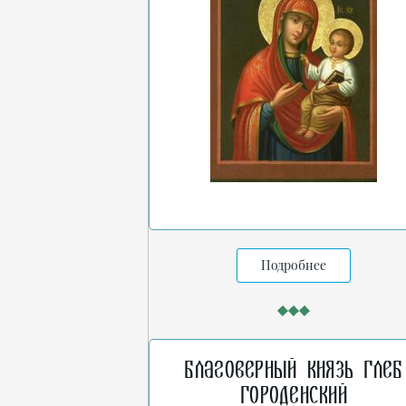
Подробнее
Благоверный князь Глеб
Городенский