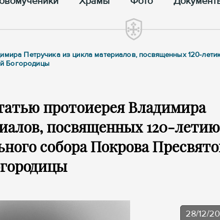
овомученики
Храмы
Фото
Документ
имира Петручика из цикла материалов, посвященных 120-лети
ой Богородицы
татью протоиерея Владимира
иалов, посвященных 120-летию
ьного собора Покрова Пресвят
огородицы
28/12/2