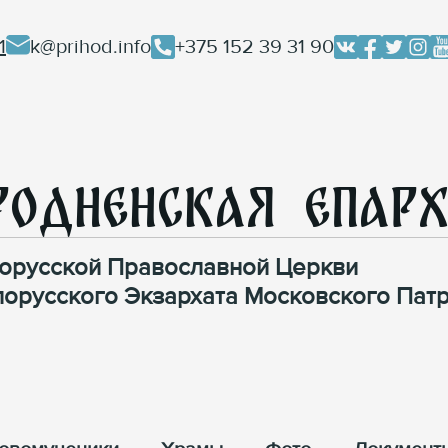
1
k@prihod.info
+375 152 39 31 90
родненская Епар
орусской Православной Церкви
лорусского Экзархата Московского Патр