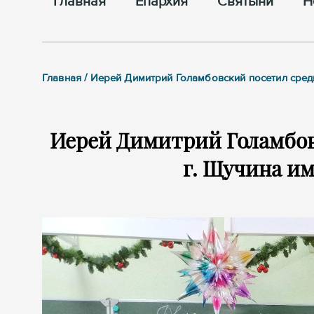
Главная
Епархия
Cвятыни
Н
Главная / Иерей Димитрий Голамбовский посетил сре
Иерей Димитрий Голамбо
г. Щучина им