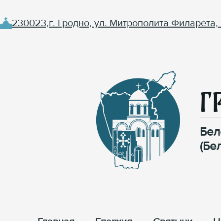
230023,г. Гродно, ул. Митрополита Филарета, 
Г
Бел
(Бе