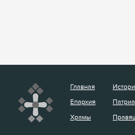
Главная
Истори
Епархия
Патриа
Храмы
Правящ