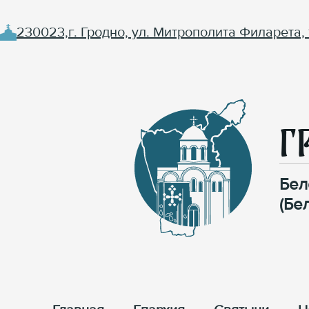
230023,г. Гродно, ул. Митрополита Филарета, 
Г
Бел
(Бе