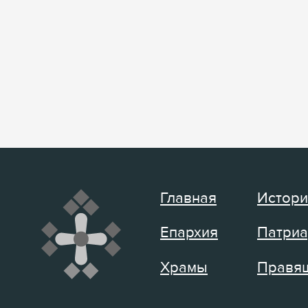
Главная
Истори
Епархия
Патриа
Храмы
Правящ