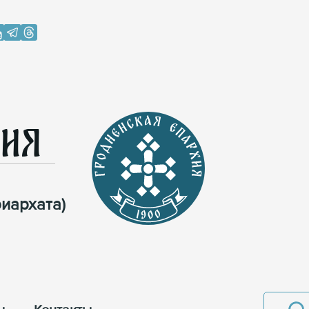
хия
иархата)