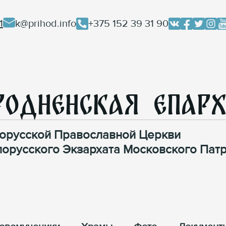
1
k@prihod.info
+375 152 39 31 90
родненская Епар
орусской Православной Церкви
лорусского Экзархата Московского Патр