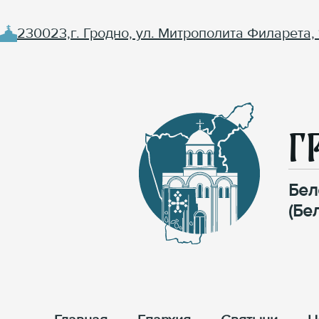
230023,г. Гродно, ул. Митрополита Филарета, 
Г
Бел
(Бе