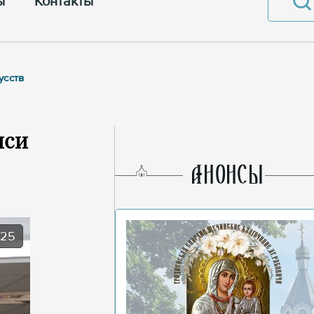
ы
Контакты
усств
иси
AНОНСЫ
025