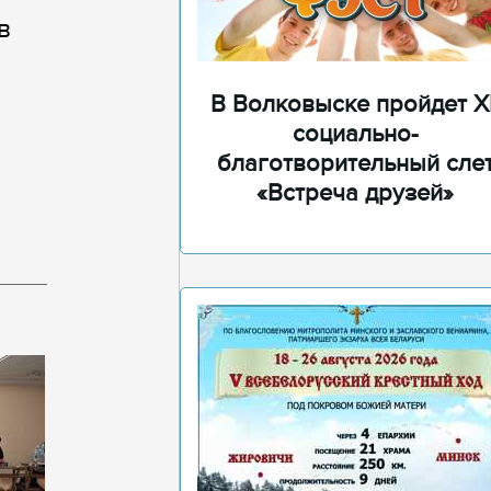
в
В Волковыске пройдет XI
социально-
благотворительный сле
«Встреча друзей»