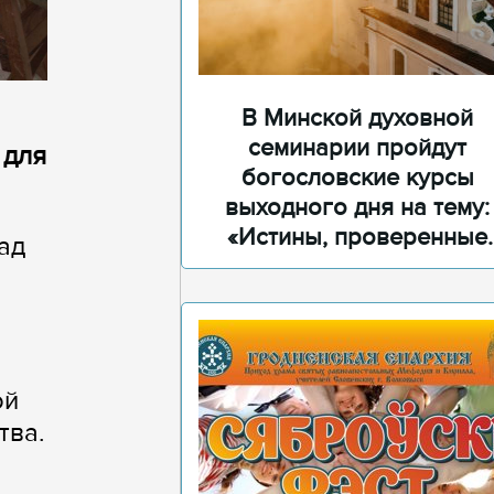
В Минской духовной
семинарии пройдут
 для
богословские курсы
выходного дня на тему:
«Истины, проверенные
ад
временем»
ой
тва.