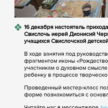
16 декабря настоятель прихода
Свислочь иерей Дионисий Черн
учащихся Свислочской детской
В ходе занятия под руководст
фрагментом иконы «Рождество
участникам о духовном смысле
ребенку в процессе творческо
Проведенный мастер-класс поз
форме познакомиться с основа
Читайте нас в мессенджере
Tel