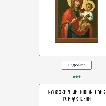
Подробнее
Благоверный князь Глеб
Городенский