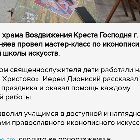
 храма Воздвижения Креста Господня г.
яев провел мастер-класс по иконописи
 школы искусств.
вом священнослужителя дети работали н
 Христово». Иерей Дионисий рассказал
 праздника и оказал помощь каждому
й работы.
волил учащимся в доступной и наглядн
ми православного иконописного искусс
, следите за репортажами в
egram