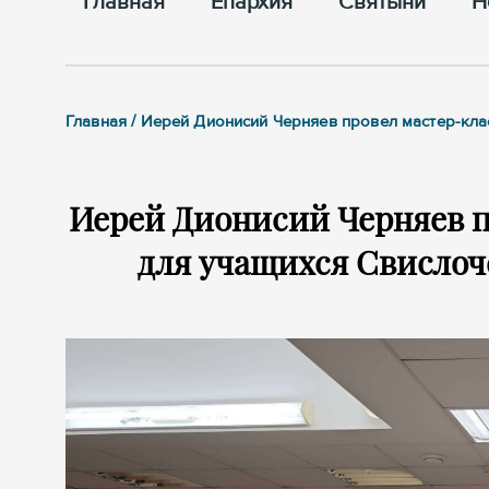
Главная
Епархия
Cвятыни
Н
Главная / Иерей Дионисий Черняев провел мастер-кла
Иерей Дионисий Черняев п
для учащихся Свислоч