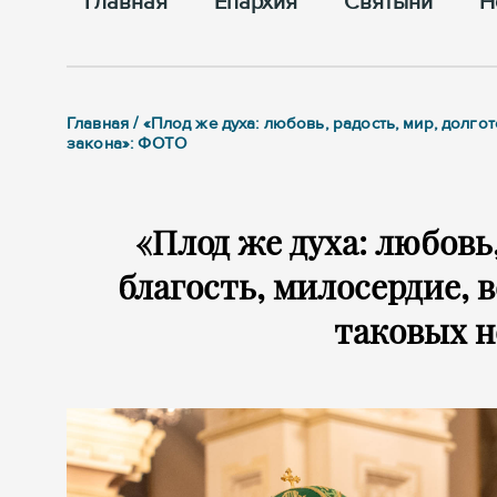
Главная
Епархия
Cвятыни
Н
Главная / «Плод же духа: любовь, радость, мир, долго
закона»: ФОТО
«Плод же духа: любовь,
благость, милосердие, в
таковых н