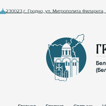
230023,г. Гродно, ул. Митрополита Филарета, 
Г
Бел
(Бе