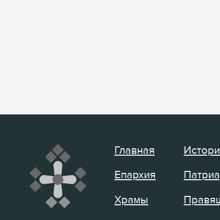
Главная
Истори
Епархия
Патриа
Храмы
Правящ