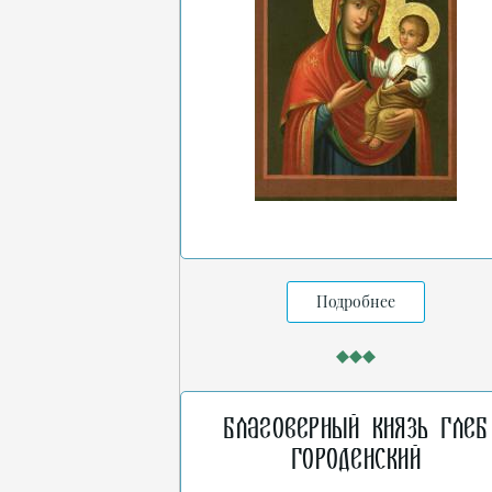
Подробнее
Благоверный князь Глеб
Городенский