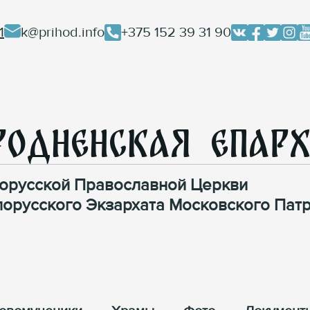
1
k@prihod.info
+375 152 39 31 90
родненская Епар
орусской Православной Церкви
лорусского Экзархата Московского Патр