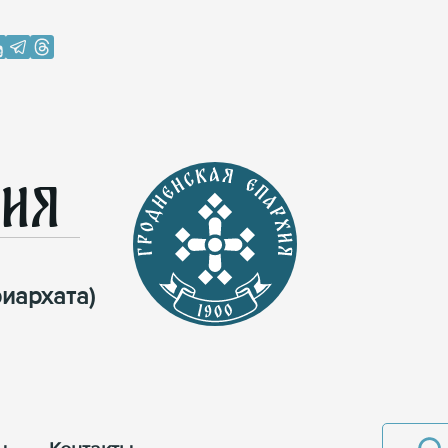
хия
иархата)