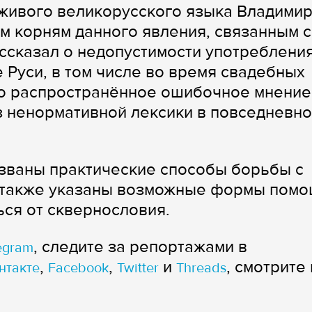
 живого великорусского языка Владими
им корням данного явления, связанным с
ссказал о недопустимости употреблени
 Руси, в том числе во время свадебных
то распространённое ошибочное мнение
з ненормативной лексики в повседневн
званы практические способы борьбы с
а также указаны возможные формы пом
ться от сквернословия.
, следите за репортажами в
egram
,
,
и
, смотрите 
нтакте
Facebook
Twitter
Threads