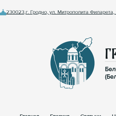
230023,г. Гродно, ул. Митрополита Филарета, 
Г
Бел
(Бе