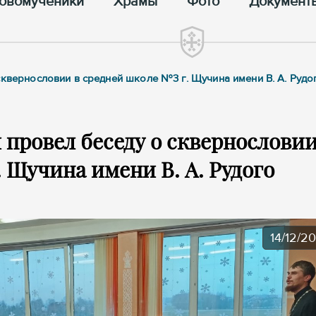
овомученики
Храмы
Фото
Документ
сквернословии в средней школе №3 г. Щучина имени В. А. Рудо
провел беседу о сквернословии
 Щучина имени В. А. Рудого
14/12/2