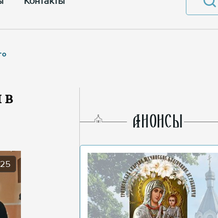
ы
Контакты
го
 в
AНОНСЫ
025