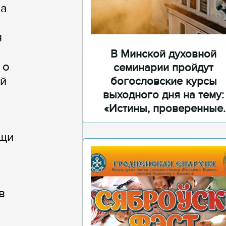
ра
я
В Минской духовной
 о
семинарии пройдут
ой
богословские курсы
выходного дня на тему:
«Истины, проверенные
временем»
ощи
в