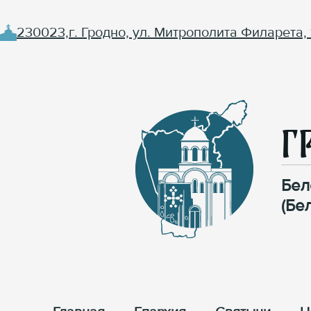
230023,г. Гродно, ул. Митрополита Филарета, 
Г
Бел
(Бе