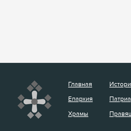
Главная
Истори
Епархия
Патриа
Храмы
Правящ