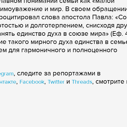
лавном понимании семьи как «малой
заимоуважение и мир. В своем обращении
роцитировал слова апостола Павла: «Со
тостью и долготерпением, снисходя дру
нять единство духа в союзе мира» (Еф. 4
ние такого мирного духа единства в семь
ем для гармоничного и полноценного
, следите за репортажами в
egram
,
,
и
, смотрите 
нтакте
Facebook
Twitter
Threads