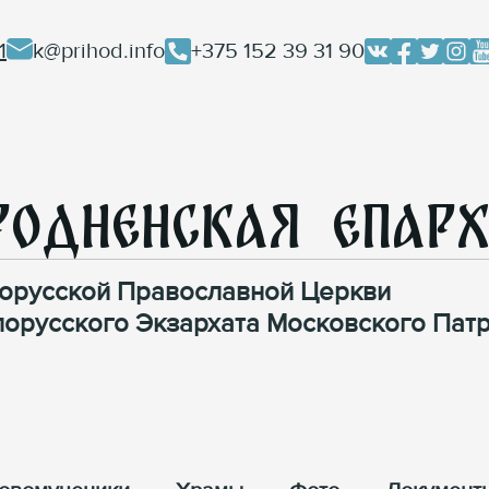
1
k@prihod.info
+375 152 39 31 90
родненская Епар
орусской Православной Церкви
лорусского Экзархата Московского Патр