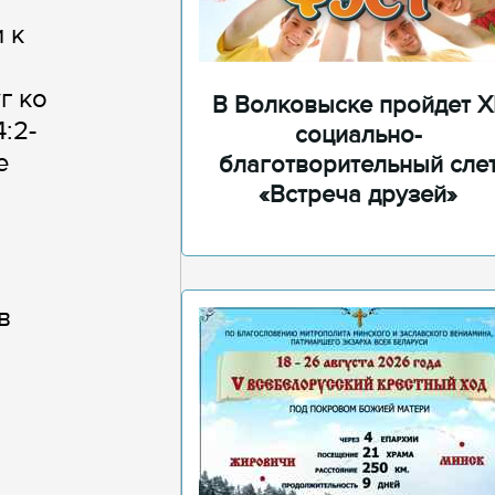
 к
г ко
В Волковыске пройдет XI
:2-
социально-
е
благотворительный сле
«Встреча друзей»
в