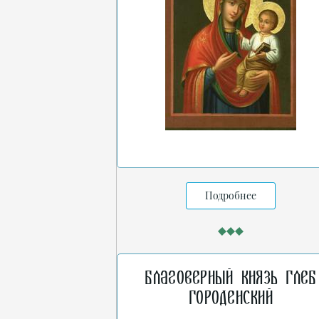
Подробнее
Благоверный князь Глеб
Городенский