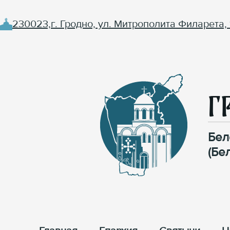
230023,г. Гродно, ул. Митрополита Филарета, 
Г
Бел
(Бе