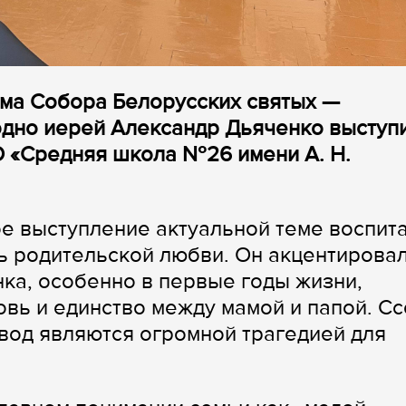
ама Собора Белорусских святых —
одно иерей Александр Дьяченко выступ
О «Средняя школа №26 имени А. Н.
е выступление актуальной теме воспит
ь родительской любви. Он акцентирова
нка, особенно в первые годы жизни,
вь и единство между мамой и папой. С
звод являются огромной трагедией для