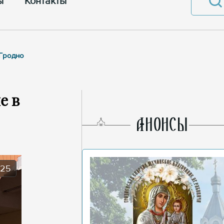
ы
Контакты
 Гродно
е в
AНОНСЫ
025