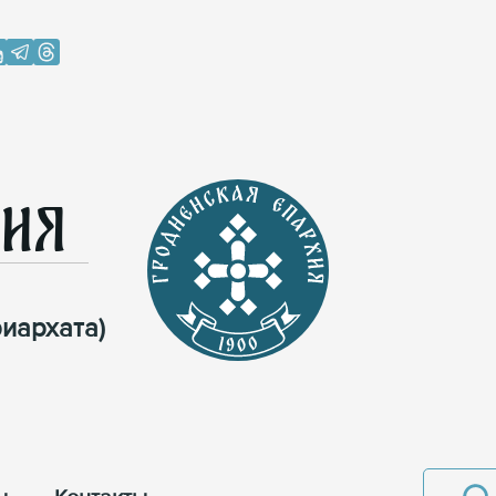
хия
иархата)