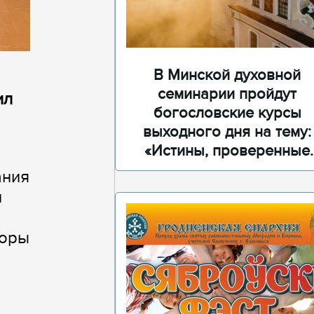
В Минской духовной
семинарии пройдут
ил
богословские курсы
выходного дня на тему:
«Истины, проверенные
временем»
ания
л
соры