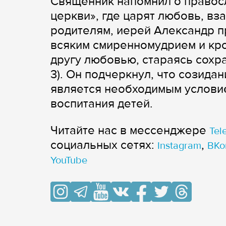
Священник напомнил о правос
церкви», где царят любовь, в
родителям, иерей Александр п
всяким смиренномудрием и кро
другу любовью, стараясь сохра
3). Он подчеркнул, что созида
является необходимым услови
воспитания детей.
Читайте нас в мессенджере
Tel
cоциальных сетях:
,
Instagram
ВКо
YouTube