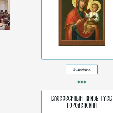
Подробнее
Благоверный князь Глеб
Городенский