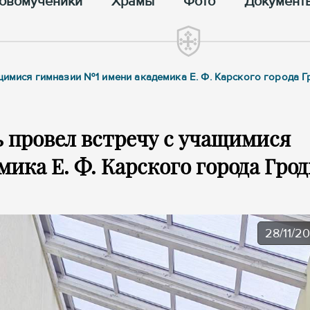
овомученики
Храмы
Фото
Документ
ащимися гимназии №1 имени академика Е. Ф. Карского города 
 провел встречу с учащимися
ика Е. Ф. Карского города Грод
28/11/2