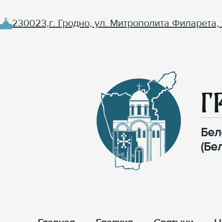
230023,г. Гродно, ул. Митрополита Филарета, 
Г
Бел
(Бе