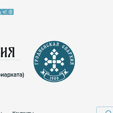
хия
иархата)