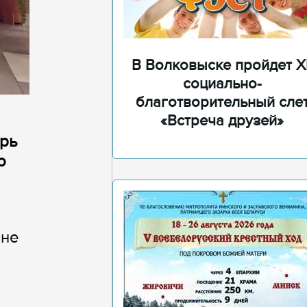
В Волковыске пройдет XI
социально-
благотворительный сле
«Встреча друзей»
арь
о
ине