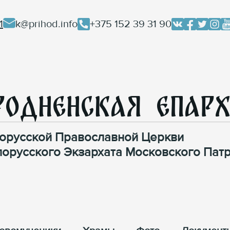
1
k@prihod.info
+375 152 39 31 90
родненская Епар
орусской Православной Церкви
лорусского Экзархата Московского Патр