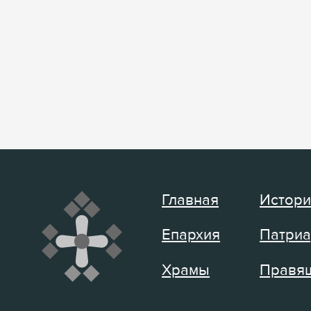
Главная
Истори
Епархия
Патриа
Храмы
Правящ