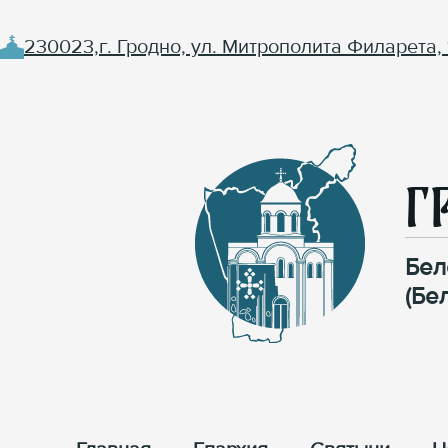
230023,г. Гродно, ул. Митрополита Филарета, 
Г
Бел
(Бе