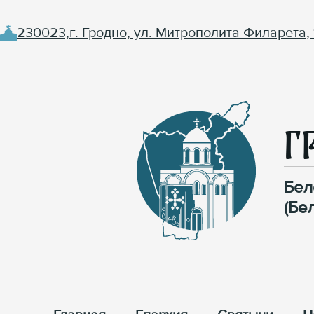
230023,г. Гродно, ул. Митрополита Филарета, 
Г
Бел
(Бе