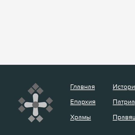
Главная
Истори
Епархия
Патриа
Храмы
Правящ