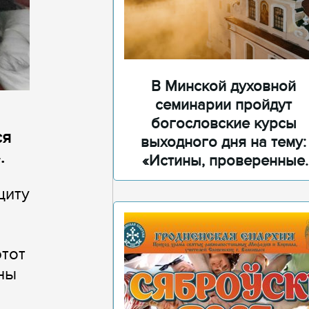
В Минской духовной
семинарии пройдут
богословские курсы
ся
выходного дня на тему:
.
«Истины, проверенные
временем»
щиту
этот
аны