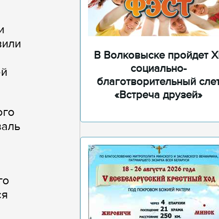
и
вили
В Волковыске пройдет XI
социально-
ей
благотворительный сле
«Встреча друзей»
ого
валь
го
ся