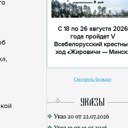
го
С 18 по 26 августа 2026
года пройдет V
об
Всебелорусский крестны
ход «Жировичи — Минск
жа,
Смотреть больше
УКАЗЫ
ской
Указ 20 от 22.07.2026
Указ 19 от 19.05.2026