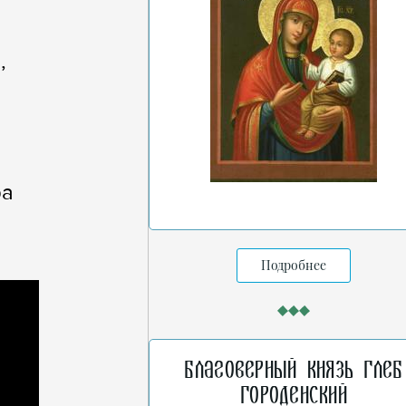
,
ра
Подробнее
Благоверный князь Глеб
Городенский