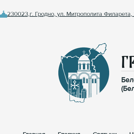
230023,г. Гродно, ул. Митрополита Филарета, 
Г
Бел
(Бе