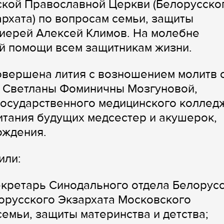
ской Православной Церкви (Белорусско
рхата) по вопросам семьи, защиты
тоиерей Алексей Климов. На молебне
й помощи всем защитникам жизни.
овершена лития с возношением молитв 
 Светланы Фоминичны Мозгуновой,
государственного медицинского коллед
тания будущих медсестер и акушерок,
ождения.
или:
екретарь Синодального отдела Белорус
орусского Экзархата Московского
семьи, защиты материнства и детства;