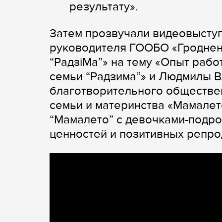
результату».
Затем прозвучали видеовысту
руководителя ГООБО «Гроднен
“РадзiМа”» на тему «Опыт раб
семьи “Радзима”» и Людмилы 
благотворительного обществе
семьи и материнства «Мамалет
“Мамалето” с девочками-подр
ценностей и позитивных репро