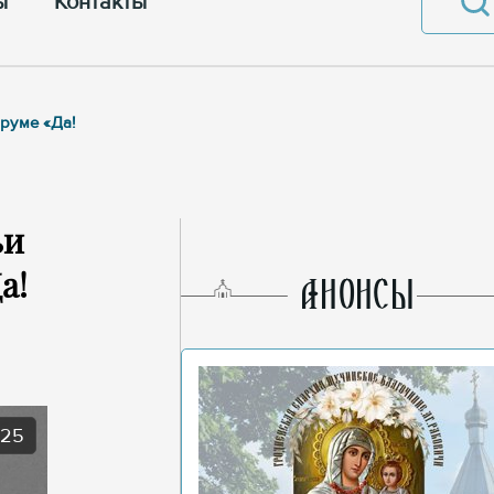
ы
Контакты
руме «Да!
ьи
а!
AНОНСЫ
025