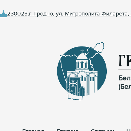
230023,г. Гродно, ул. Митрополита Филарета, 
Г
Бел
(Бе