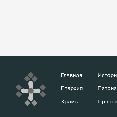
Главная
Истори
Епархия
Патриа
Храмы
Правящ