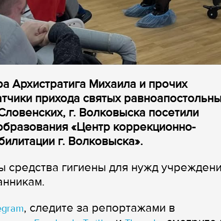
ра Архистратига Михаила и прочих
атчики прихода святых равноапостольн
Словенских, г. Волковыска посетили
образования «Центр коррекционно-
илитации г. Волковыска».
ы средства гигиены для нужд учреждени
анникам.
, следите за репортажами в
egram