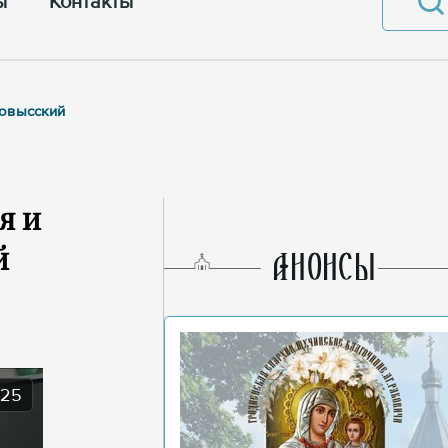
ы
Контакты
ковысский
я и
й
AНОНСЫ
025