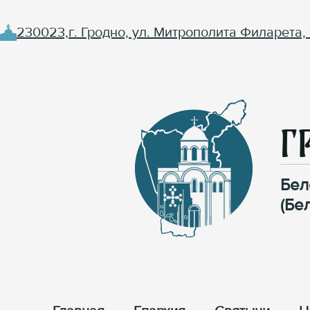
230023,г. Гродно, ул. Митрополита Филарета, 
Г
Бел
(Бе