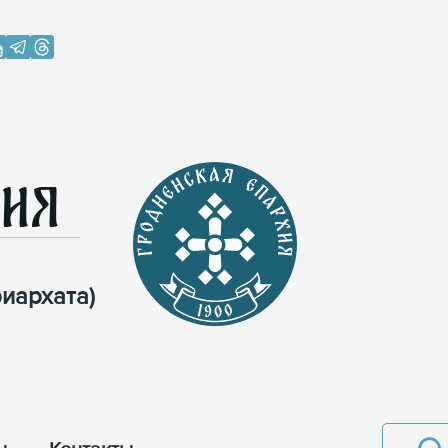
хия
иархата)