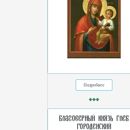
Подробнее
Благоверный князь Глеб
Городенский