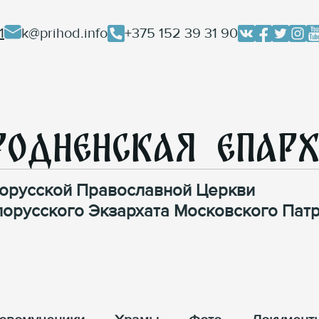
1
k@prihod.info
+375 152 39 31 90
родненская Епар
орусской Православной Церкви
лорусского Экзархата Московского Патр