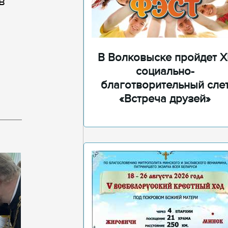
в
В Волковыске пройдет XI
социально-
благотворительный сле
«Встреча друзей»