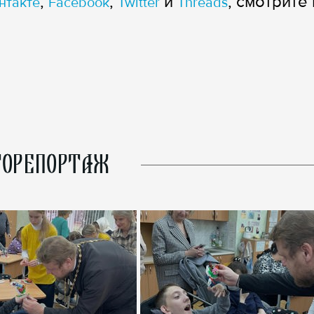
,
,
и
, смотрите 
нтакте
Facebook
Twitter
Threads
ОРЕПОРТАЖ