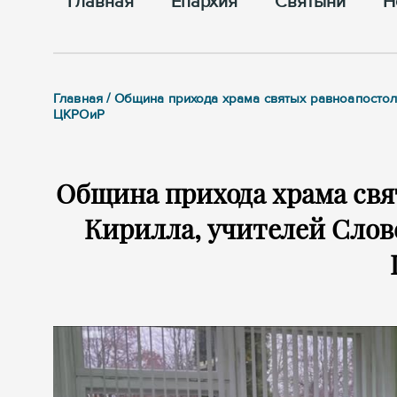
Главная
Епархия
Cвятыни
Н
Главная / Община прихода храма святых равноапосто
ЦКРОиР
Община прихода храма св
Кирилла, учителей Слов