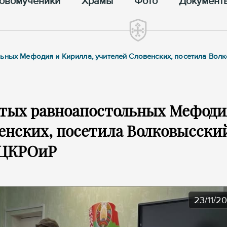
овомученики
Храмы
Фото
Документ
льных Мефодия и Кирилла, учителей Словенских, посетила Вол
ятых равноапостольных Мефоди
енских, посетила Волковысски
ЦКРОиР
23/11/2