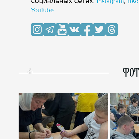
cоциальных сетях:
,
Instagram
ВКо
YouTube
ФОТ