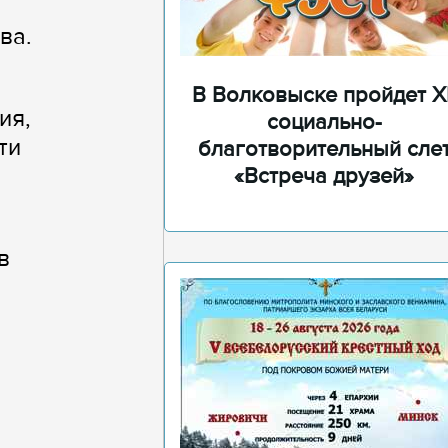
ва.
В Волковыске пройдет XI
ия,
социально-
ти
благотворительный сле
«Встреча друзей»
в