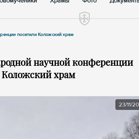
овомученики
Храмы
Фото
Документ
еренции посетили Коложский храм
ародной научной конференции
 Коложский храм
23/11/2