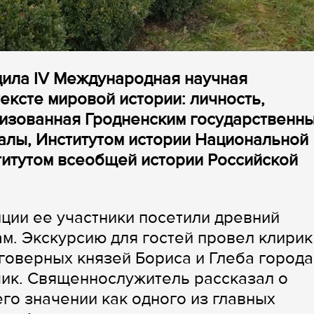
одила IV Международная научная
ексте мировой истории: личность,
низованная Гродненским государственн
алы, Институтом истории Национальной
титутом всеобщей истории Российской
ции ее участники посетили древний
м. Экскурсию для гостей провел клирик
говерных князей Бориса и Глеба города
чик. Священнослужитель рассказал о
го значении как одного из главных