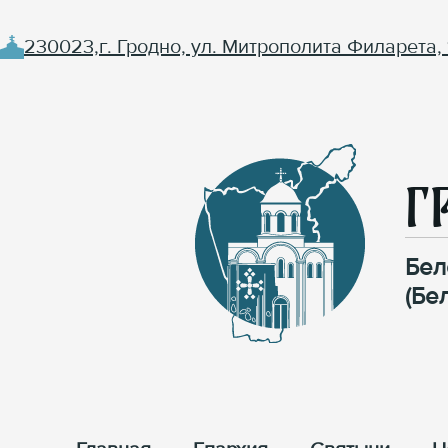
230023,г. Гродно, ул. Митрополита Филарета, 
Г
Бел
(Бе