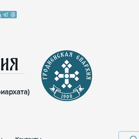
хия
иархата)