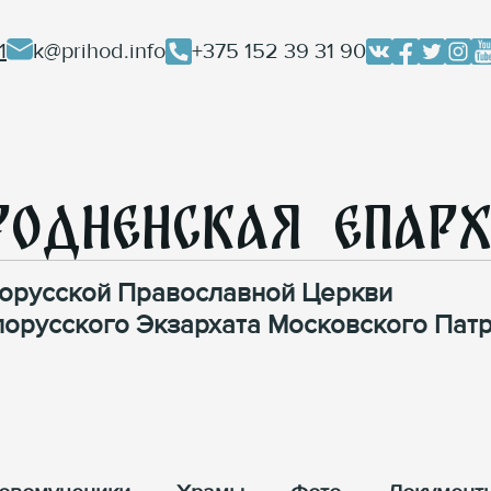
1
k@prihod.info
+375 152 39 31 90
родненская Епар
орусской Православной Церкви
лорусского Экзархата Московского Патр