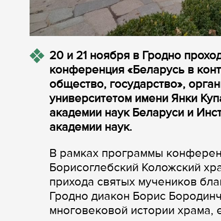
20 и 21 ноября в Гродно прох
конференция «Беларусь в конт
общество, государство», орга
университетом имени Янки Куп
академии наук Беларуси и Инс
академии наук.
В рамках программы конферен
Борисоглебский Коложский хра
прихода святых мучеников бла
Гродно диакон Борис Бородин
многовековой истории храма, е