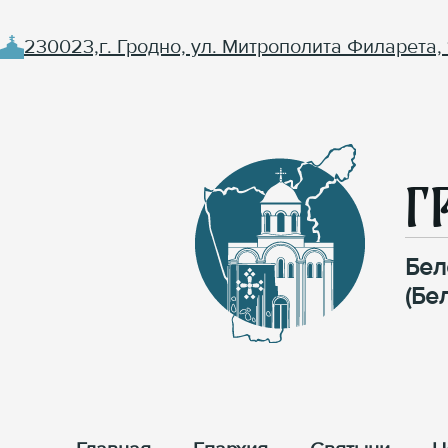
230023,г. Гродно, ул. Митрополита Филарета, 
Г
Бел
(Бе