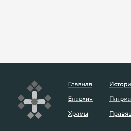
Главная
Истори
Епархия
Патриа
Храмы
Правящ