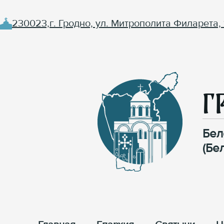
230023,г. Гродно, ул. Митрополита Филарета, 
Г
Бел
(Бе