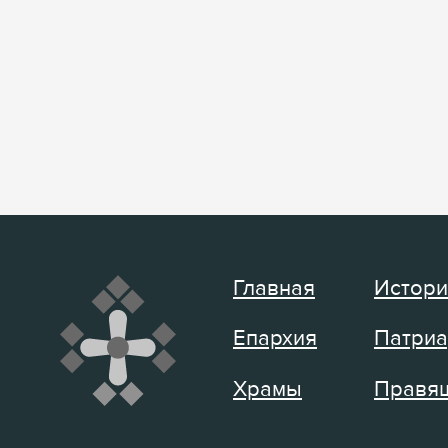
Главная
Истори
Епархия
Патриа
Храмы
Правящ