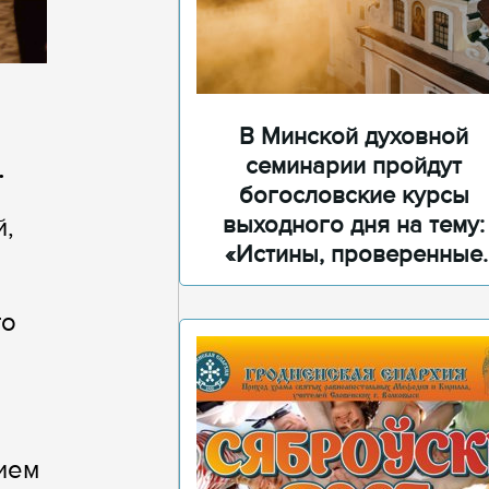
В Минской духовной
семинарии пройдут
.
богословские курсы
выходного дня на тему:
й,
«Истины, проверенные
временем»
го
ием