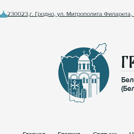
230023,г. Гродно, ул. Митрополита Филарета, 
Г
Бел
(Бе