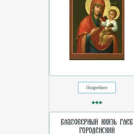
Подробнее
Благоверный князь Глеб
Городенский