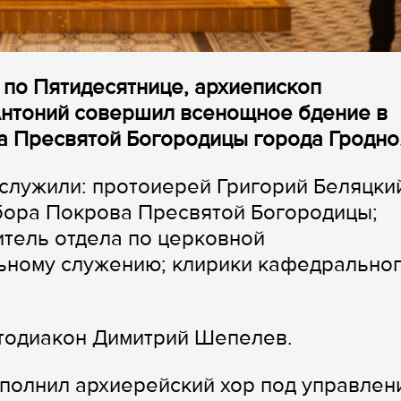
й по Пятидесятнице, архиепископ
Антоний совершил всенощное бдение в
 Пресвятой Богородицы города Гродно
служили: протоиерей Григорий Беляцки
бора Покрова Пресвятой Богородицы;
итель отдела по церковной
льному служению; клирики кафедрально
отодиакон Димитрий Шепелев.
полнил архиерейский хор под управлен