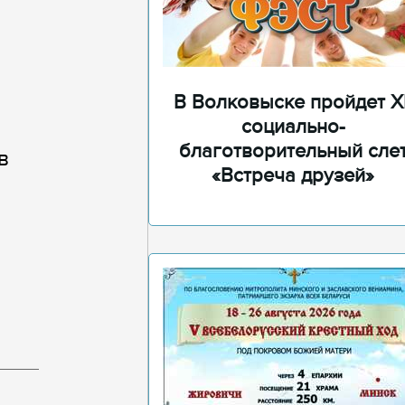
В Волковыске пройдет XI
социально-
благотворительный сле
в
«Встреча друзей»