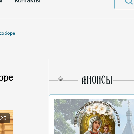
ы
Контакты
 соборе
оре
AНОНСЫ
025