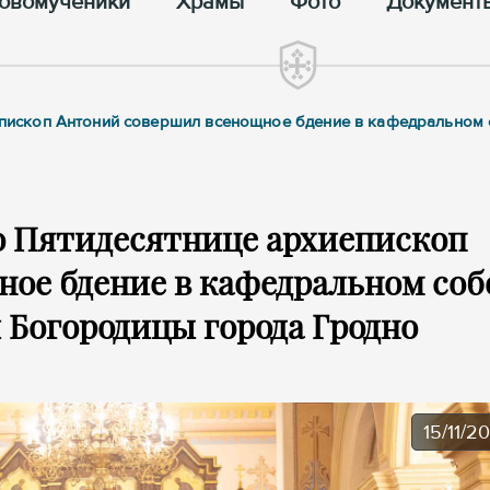
овомученики
Храмы
Фото
Документ
хиепископ Антоний совершил всенощное бдение в кафедральном
по Пятидесятнице архиепископ
ое бдение в кафедральном соб
 Богородицы города Гродно
15/11/2