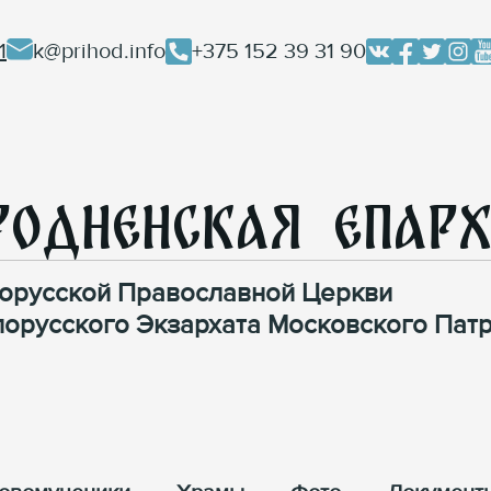
1
k@prihod.info
+375 152 39 31 90
родненская Епар
орусской Православной Церкви
лорусского Экзархата Московского Патр