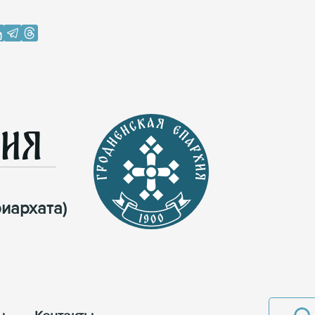
хия
иархата)