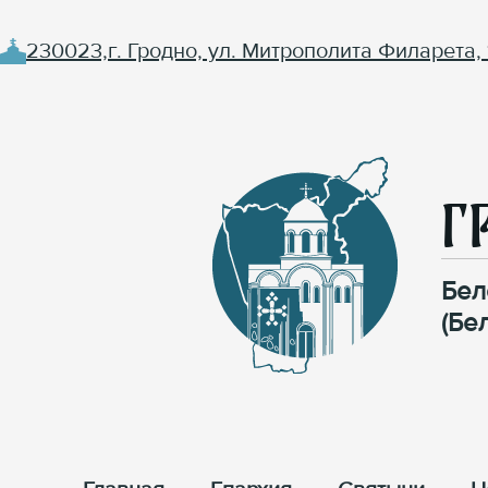
230023,г. Гродно, ул. Митрополита Филарета, 
Г
Бел
(Бе