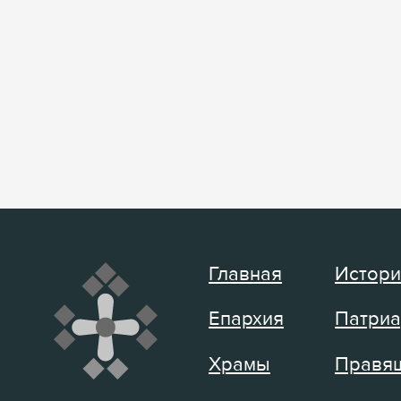
Главная
Истори
Епархия
Патриа
Храмы
Правящ