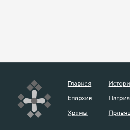
Главная
Истори
Епархия
Патриа
Храмы
Правящ