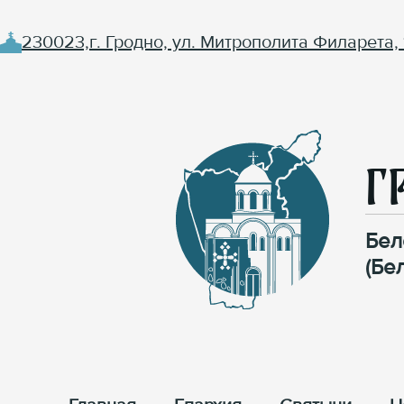
230023,г. Гродно, ул. Митрополита Филарета, 
Г
Бел
(Бе