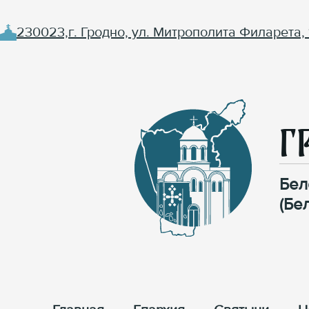
230023,г. Гродно, ул. Митрополита Филарета, 
Г
Бел
(Бе