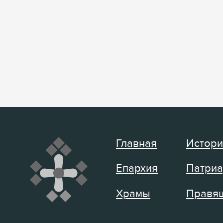
Главная
Истори
Епархия
Патриа
Храмы
Правящ