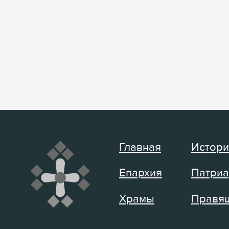
Главная
Истори
Епархия
Патриа
Храмы
Правящ