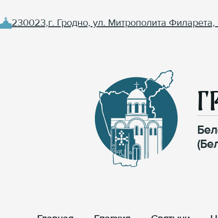
230023,г. Гродно, ул. Митрополита Филарета, 
Г
Бел
(Бе