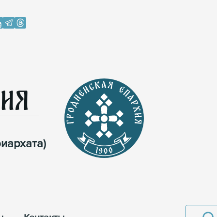
хия
иархата)