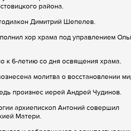
стовицкого района.
отодиакон Димитрий Шепелев.
полнил хор храма под управлением Оль
 к 6-летию со дня освящения храма.
ознесена молитва о восстановлении ми
едь произнес иерей Андрей Чудинов.
ргии архиепископ Антоний совершил
жией Матери.