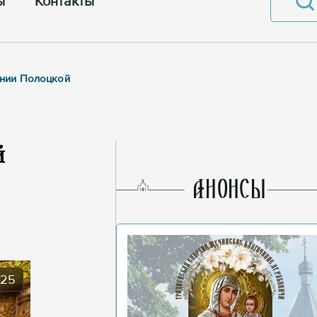
ы
Контакты
инии Полоцкой
й
AНОНСЫ
025