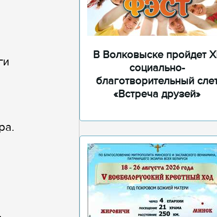
В Волковыске пройдет XI
ги
социально-
благотворительный сле
«Встреча друзей»
ра.