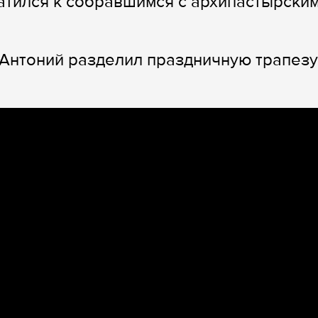
атился к собравшимся с архипастырски
Антоний разделил праздничную трапезу