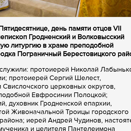
Пятидесятнице, день памяти отцов VII
хиепископ Гродненский и Волковысский
ую литургию в храме преподобной
одка Пограничный Берестовицкого рай
служили: протоиерей Николай Лабыньк
и; протоиерей Сергий Шелест,
 Свислочского церковных округов,
еподобной Евфросинии Полоцкой;
й, духовник Гродненской епархии,
ятой Живоначальной Троицы городского
района; иерей Андрей Чудинов, настоят
мученика и целителя Пантелеимона