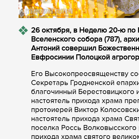
26 октября, в Неделю 20-ю по 
Вселенского собора (787), ар
Антоний совершил Божественн
Евфросинии Полоцкой агрогор
Его Высокопреосвященству со
Cекретарь Гродненской епархи
благочинный Берестовицкого и
настоятель прихода храма пр
протоиерей Виктор Колосовски
настоятель прихода храма Св
поселка Россь Волковысского 
прихода храма святого велико