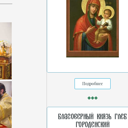
Подробнее
Благоверный князь Глеб
Городенский