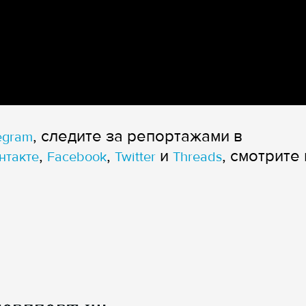
, следите за репортажами в
egram
,
,
и
, смотрите 
нтакте
Facebook
Twitter
Threads