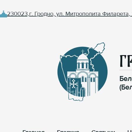
230023,г. Гродно, ул. Митрополита Филарета, 
Г
Бел
(Бе