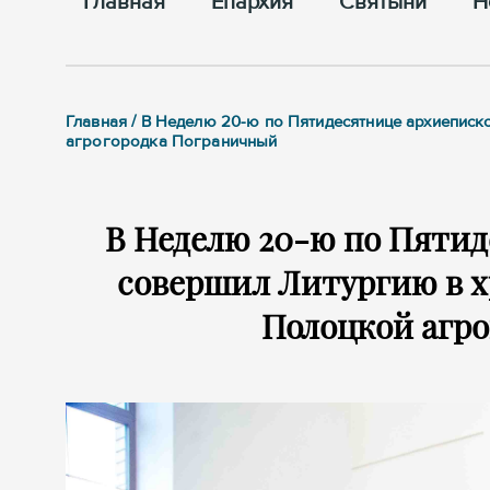
Главная
Епархия
Cвятыни
Н
Главная / В Неделю 20-ю по Пятидесятнице архиепи
агрогородка Пограничный
В Неделю 20-ю по Пяти
совершил Литургию в 
Полоцкой агр