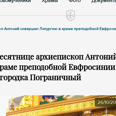
овомученики
Храмы
Фото
Документ
скоп Антоний совершил Литургию в храме преподобной Евфрос
десятнице архиепископ Антони
храме преподобной Евфросинии
огородка Пограничный
26/10/2