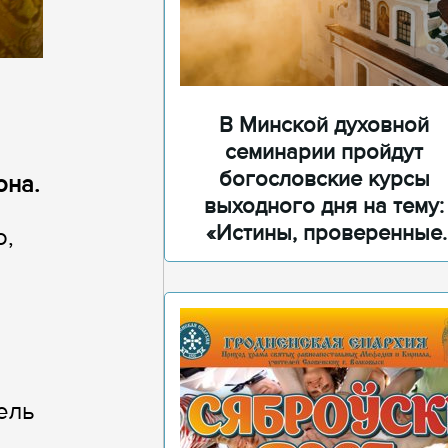
В Минской духовной
семинарии пройдут
богословские курсы
она.
выходного дня на тему:
«Истины, проверенные
о,
временем»
ель