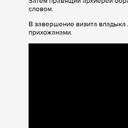
Затем правящий архиерей обр
словом.
В завершение визита владыка 
прихожанами.