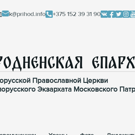
1
k@prihod.info
+375 152 39 31 90
родненская Епар
орусской Православной Церкви
лорусского Экзархата Московского Патр